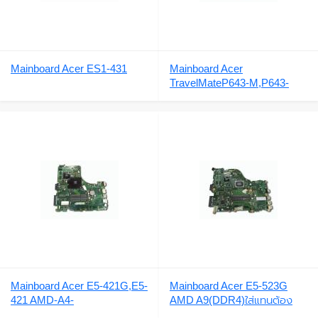
Mainboard Acer ES1-431
Mainboard Acer
TravelMateP643-M,P643-
MG,P643-V,48.4SA01.011
Mainboard Acer E5-421G,E5-
Mainboard Acer E5-523G
421 AMD-A4-
AMD A9(DDR4)ใส่แทนต้อง
6210,DA0ZQNMB6D0
เปลี่ยนซิ้งE5-575,F5-573,Acer