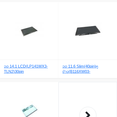
HM-N14)NT140WHM-
3 V.0,N140BGE-
N14,4741G,4738G,4750G,47
L42,LP140WH2-
52G,MS2316,4750,N140BGE
TLE2),HB140WX1-
-L22,N140BGE-
500,LTN140AT20,HB140WX1
L23(1366x768)
-300,N140BGE-
L32,B140XTN03.6,N140BGE
-LA3,N140BGE-
LB2,R140NWF5,nb140XTN0
2.5,
จอ 14.1 LCD(LP141WX3-
จอ 11.6 Slim(40pin)หู
TLN2)30pin
ข้าง(B116XW03-
V.2,N116BGE-
L41,N116BGE-
L42)AcerONE722,AO722,75
6,V5-171,V5-131,