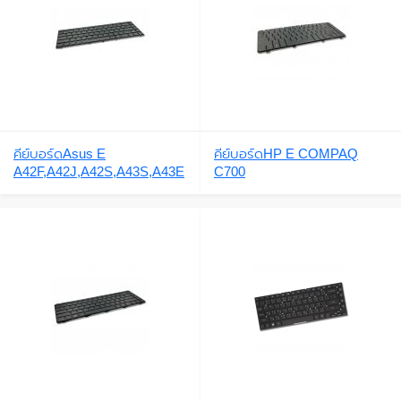
G,4560G
คีย์บอร์ดAsus E
คีย์บอร์ดHP E COMPAQ
A42F,A42J,A42S,A43S,A43E
C700
,K42J,K43S,K43E,UL30,U30,
K42F,A43