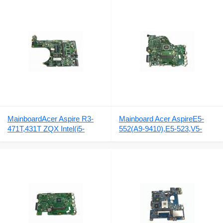
MainboardAcer Aspire R3-
Mainboard Acer AspireE5-
471T,431T ZQX Intel(i5-
552(A9-9410),E5-523,V5-
4210U)DA0ZQXMB8E0
575,V5-573,V5-
REV. E
574DA0ZABMB6E0 REV E