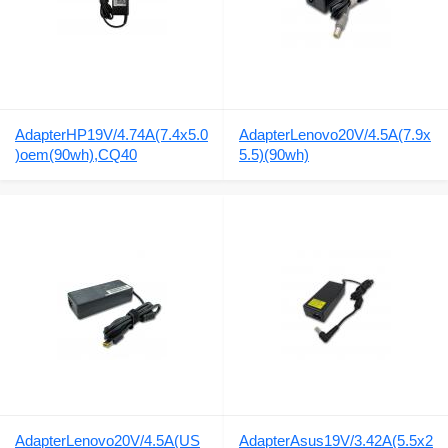
AdapterHP19V/4.74A(7.4x5.0
AdapterLenovo20V/4.5A(7.9x
)oem(90wh),CQ40
5.5)(90wh)
AdapterLenovo20V/4.5A(US
AdapterAsus19V/3.42A(5.5x2