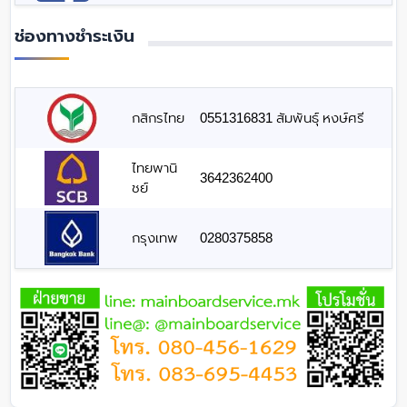
ช่องทางชำระเงิน
กสิกรไทย
0551316831 สัมพันธุ์ หงษ์ศรี
ไทยพานิ
3642362400
ชย์
กรุงเทพ
0280375858