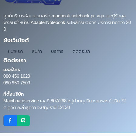
ศูนย์บริการซ่อมเมนบอร์ด macbook notebook pc vga และกู้ข้อมูล
พร้อมจำหน่าย AdapterNotebook อะไหล่ครบวงจร บริการมากกว่า 20
ปี
ผังเว็บไซต์
หน้าแรก
สินค้า
บริการ
ติดต่อเรา
ติดต่อเรา
เบอร์โทร
080 456 1629
090 950 7503
ที่ตั้งบริษัท
Mainboardservice เลขที่ 807/268 หมู่บ้านภุมริน ซอยพหลโยธิน 72
ต.คูคต อ.ลำลูกกา จ.ปทุมธานี 12130