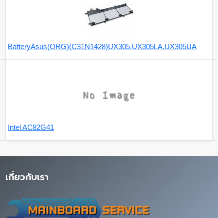
BatteryAsus(ORG)(C31N1428)UX305,UX305LA,UX305UA
Intel AC82G41
เกี่ยวกับเรา