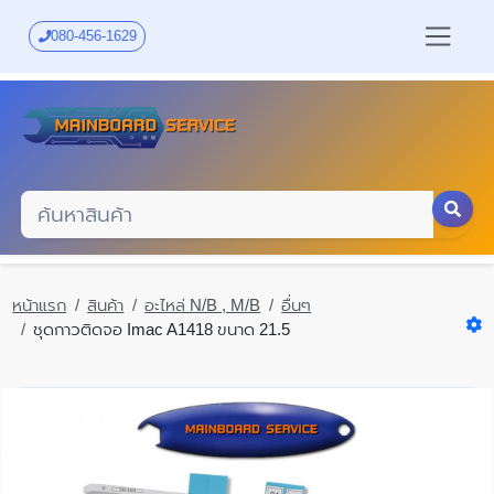
Skip
to
080-456-1629
main
content
หน้าแรก
สินค้า
อะไหล่ N/B , M/B
อื่นๆ
ชุดกาวติดจอ Imac A1418 ขนาด 21.5