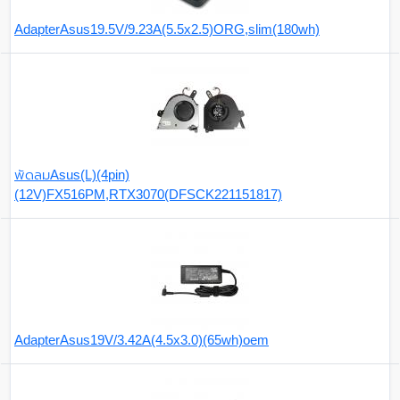
AdapterAsus19.5V/9.23A(5.5x2.5)ORG,slim(180wh)
พัดลมAsus(L)(4pin)
(12V)FX516PM,RTX3070(DFSCK221151817)
AdapterAsus19V/3.42A(4.5x3.0)(65wh)oem