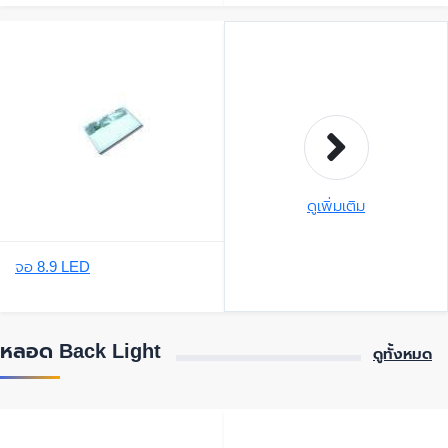
V.2,N116BGE-
L41,N116BGE-
L42)AcerONE722,AO722,75
6,V5-171,V5-131,
ดูเพิ่มเติม
จอ 8.9 LED
หลอด Back Light
ดูทั้งหมด