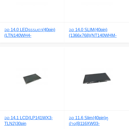
จอ 14.0 LEDธรรมดา(40pin)
จอ 14.0 SLIM(40pin)
(LTN140WH4-
(1366x768)(NT140WHM-
TLA1,LTN140AT07,NT140W
N47,B140XTN03.1,B140XW0
HM-N14)NT140WHM-
3 V.0,N140BGE-
N14,4741G,4738G,4750G,47
L42,LP140WH2-
52G,MS2316,4750,N140BGE
TLE2),HB140WX1-
-L22,N140BGE-
500,LTN140AT20,HB140WX1
L23(1366x768)
-300,N140BGE-
L32,B140XTN03.6,N140BGE
-LA3,N140BGE-
LB2,R140NWF5,nb140XTN0
2.5,
จอ 14.1 LCD(LP141WX3-
จอ 11.6 Slim(40pin)หู
TLN2)30pin
ข้าง(B116XW03-