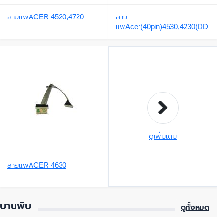
สายแพACER 4520,4720
สาย
แพAcer(40pin)4530,4230(DD
0Z05LC100)
ดูเพิ่มเติม
สายแพACER 4630
บานพับ
ดูทั้งหมด