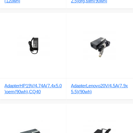
(120wh)
2.5)org,slim(90wh)
AdapterHP19V/4.74A(7.4x5.0
AdapterLenovo20V/4.5A(7.9x
)oem(90wh),CQ40
5.5)(90wh)