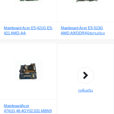
Mainboard Acer E5-421G,E5-
Mainboard Acer E5-523G
421 AMD-A4-
AMD A9(DDR4)ใส่แทนต้อง
6210,DA0ZQNMB6D0
เปลี่ยนซิ้งE5-575,F5-573,Acer
REV_D
Aspire E5-772G I5-6200U
2.2GHz
ดูเพิ่มเติม
MainboardAcer
4741G,48.4GY02.031,MBN9