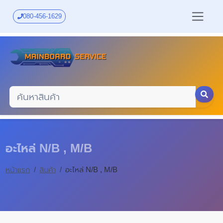
Skip
to
080-456-1629
main
content
อะไหล่ N/B , M/B
หน้าแรก
สินค้า
อะไหล่ N/B , M/B