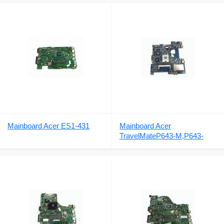
REV. E
574DA0ZABMB6E0 REV E
Mainboard Acer ES1-431
Mainboard Acer
TravelMateP643-M,P643-
MG,P643-V,48.4SA01.011