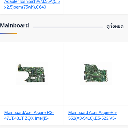
AdapterToshiba19V/3.95A(5.5
x2.5)oem(75wh),C640
Mainboard
ดูทั้งหมด
MainboardAcer Aspire R3-
Mainboard Acer AspireE5-
471T,431T ZQX Intel(i5-
552(A9-9410),E5-523,V5-
4210U)DA0ZQXMB8E0
575,V5-573,V5-