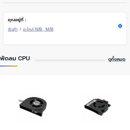
คุณอยู่ที่ :
สินค้า
อะไหล่ N/B , M/B
พัดลม CPU
ดูทั้งหมด