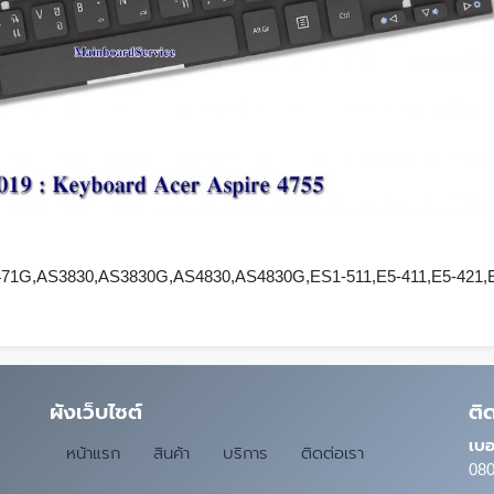
3-471G,AS3830,AS3830G,AS4830,AS4830G,ES1-511,E5-411,E5-421,
ผังเว็บไซต์
ติ
เบอ
หน้าแรก
สินค้า
บริการ
ติดต่อเรา
080