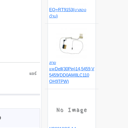
EQ=RT9153(ขาสอง
ด้าน)
สาย
แพDell(30Pin)14,5459,V
แชร์
5459(DD0AM8LC110
OH9TPW)
9