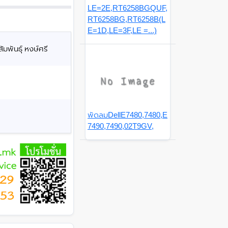
LE=2E,RT6258BGQUF,
RT6258BG,RT6258B(L
E=1D,LE=3F,LE =...)
มพันธุ์ หงษ์ศรี
พัดลมDellE7480,7480,E
7490,7490,02T9GV,