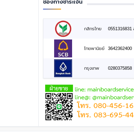
ช่องทางชำระเงิน
กสิกรไทย
0551316831 สั
ไทยพานิชย์
3642362400
กรุงเทพ
0280375858