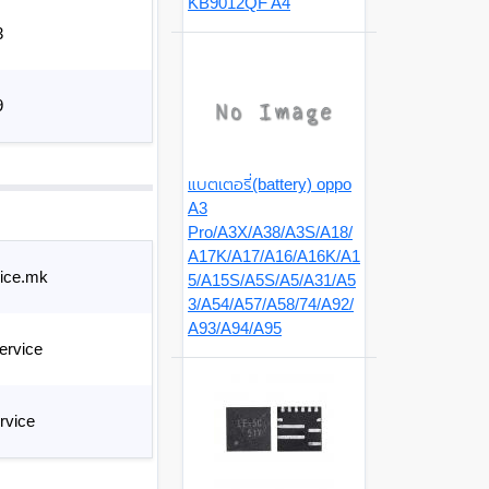
KB9012QF A4
3
9
แบตเตอรี่(battery) oppo
A3
Pro/A3X/A38/A3S/A18/
A17K/A17/A16/A16K/A1
ice.mk
5/A15S/A5S/A5/A31/A5
3/A54/A57/A58/74/A92/
A93/A94/A95
ervice
rvice