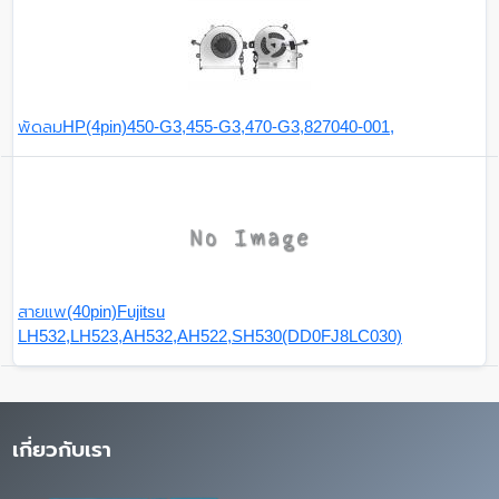
พัดลมHP(4pin)450-G3,455-G3,470-G3,827040-001,
สายแพ(40pin)Fujitsu
LH532,LH523,AH532,AH522,SH530(DD0FJ8LC030)
เกี่ยวกับเรา