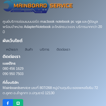
ศูนย์บริการซ่อมเมนบอร์ด macbook notebook pc vga และกู้ข้อมูล
พร้อมจำหน่าย AdapterNotebook อะไหล่ครบวงจร บริการมากกว่า 20
ปี
ผังเว็บไซต์
หน้าแรก
สินค้า
บริการ
ติดต่อเรา
ติดต่อเรา
เบอร์โทร
080 456 1629
090 950 7503
ที่ตั้งบริษัท
Mainboardservice เลขที่ 807/268 หมู่บ้านภุมริน ซอยพหลโยธิน 72
ต.คูคต อ.ลำลูกกา จ.ปทุมธานี 12130