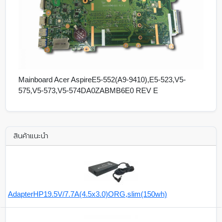
Mainboard Acer AspireE5-552(A9-9410),E5-523,V5-
575,V5-573,V5-574DA0ZABMB6E0 REV E
สินค้าแนะนำ
AdapterHP19.5V/7.7A(4.5x3.0)ORG,slim(150wh)