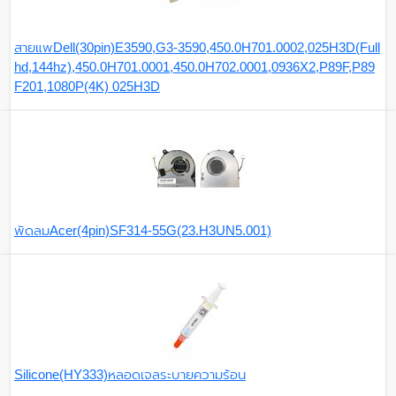
สายแพDell(30pin)E3590,G3-3590,450.0H701.0002,025H3D(Full
hd,144hz),450.0H701.0001,450.0H702.0001,0936X2,P89F,P89
F201,1080P(4K) 025H3D
พัดลมAcer(4pin)SF314-55G(23.H3UN5.001)
Silicone(HY333)หลอดเจลระบายความร้อน