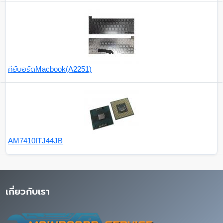
คีย์บอร์ดMacbook(A2251)
AM7410ITJ44JB
เกี่ยวกับเรา