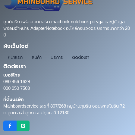
ศูนย์บริการซ่อมเมนบอร์ด macbook notebook pc vga และกู้ข้อมูล
พร้อมจำหน่าย AdapterNotebook อะไหล่ครบวงจร บริการมากกว่า 20
ปี
ผังเว็บไซต์
หน้าแรก
สินค้า
บริการ
ติดต่อเรา
ติดต่อเรา
เบอร์โทร
080 456 1629
090 950 7503
ที่ตั้งบริษัท
Mainboardservice เลขที่ 807/268 หมู่บ้านภุมริน ซอยพหลโยธิน 72
ต.คูคต อ.ลำลูกกา จ.ปทุมธานี 12130