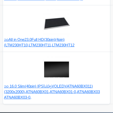
จอAll in One23.0Full HD(30pin)(4pin)
(LTM230HT10,LTM230HT11,LTM230HT12
จอ 16.0 Slim(40pin) IPSไม่มีหู)(OLED)(ATNA60BX011)
(3200x2000),ATNA60BX01,ATNA60BX01-0,ATNA60BX03
ATNA60BX03-0,