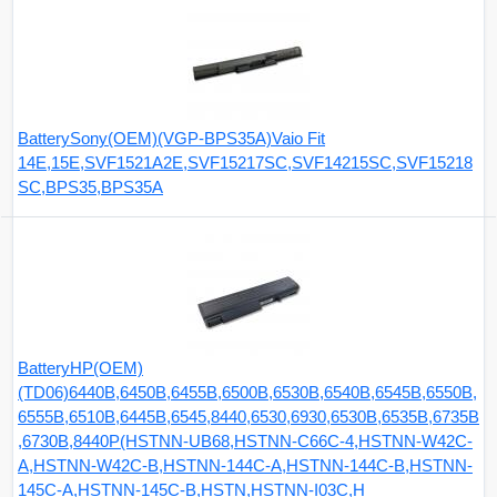
BatterySony(OEM)(VGP-BPS35A)Vaio Fit
14E,15E,SVF1521A2E,SVF15217SC,SVF14215SC,SVF15218
SC,BPS35,BPS35A
BatteryHP(OEM)
(TD06)6440B,6450B,6455B,6500B,6530B,6540B,6545B,6550B,
6555B,6510B,6445B,6545,8440,6530,6930,6530B,6535B,6735B
,6730B,8440P(HSTNN-UB68,HSTNN-C66C-4,HSTNN-W42C-
A,HSTNN-W42C-B,HSTNN-144C-A,HSTNN-144C-B,HSTNN-
145C-A,HSTNN-145C-B,HSTN,HSTNN-I03C,H