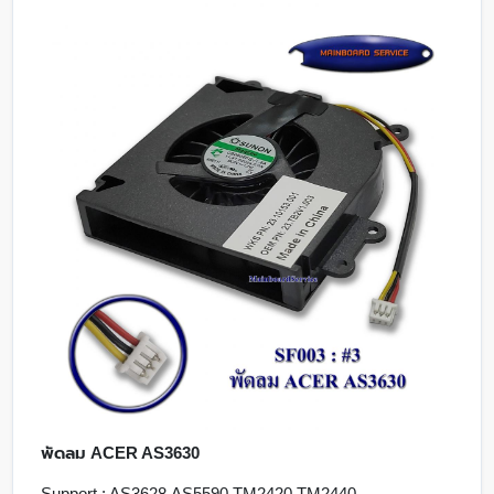
พัดลม ACER AS3630
Support : AS3628,AS5590,TM2420,TM2440