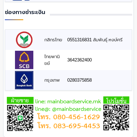
ช่องทางชำระเงิน
กสิกรไทย
0551316831 สัมพันธุ์ หงษ์ศรี
ไทยพานิ
3642362400
ชย์
กรุงเทพ
0280375858