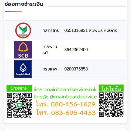
ช่องทางชำระเงิน
กสิกรไทย
0551316831 สัมพันธุ์ หงษ์ศรี
ไทยพานิ
3642362400
ชย์
กรุงเทพ
0280375858