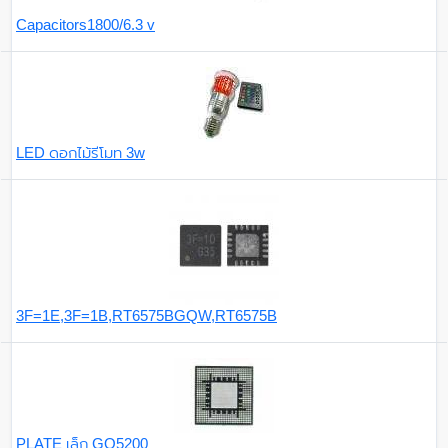
Capacitors1800/6.3 v
LED ดอกไม้รีโมท 3w
3F=1E,3F=1B,RT6575BGQW,RT6575B
PLATE เล็ก GO5200