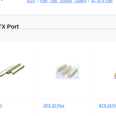
สินค้า
Port , Slot , Socket , Switch
AT, ATX Port
TX Port
CI
ATX 20 Pins
ATX 24 Pi