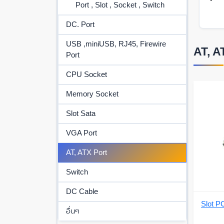
Port , Slot , Socket , Switch
DC. Port
USB ,miniUSB, RJ45, Firewire
AT, A
Port
CPU Socket
Memory Socket
Slot Sata
VGA Port
AT, ATX Port
Switch
DC Cable
Slot P
อื่นๆ