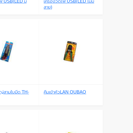
ดไฟ USB(LED มี
เครื่องวัดไฟ USB(LED ไม่มี
สาย)
หญ่สามใบมีด TH-
คีมเข้าหัวLAN OUBAO