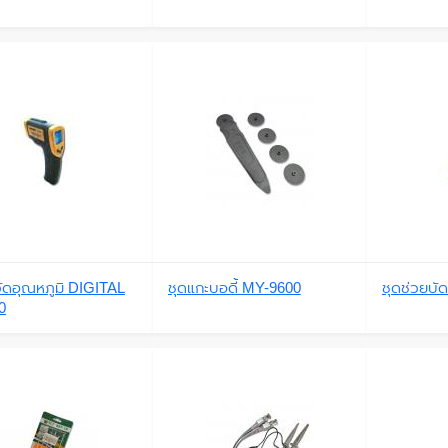
งวัดอุณหภูมิ DIGITAL
ชุดแกะบอดี้ MY-9600
ชุดช่วยบั
0