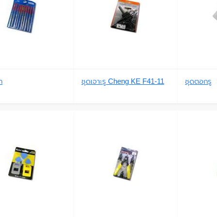
ก
ชุดเจาะรู Cheng KE F41-11
ชุดตอกรู