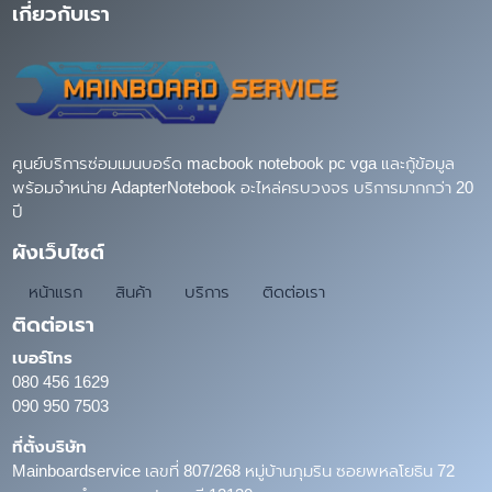
เกี่ยวกับเรา
ศูนย์บริการซ่อมเมนบอร์ด macbook notebook pc vga และกู้ข้อมูล
พร้อมจำหน่าย AdapterNotebook อะไหล่ครบวงจร บริการมากกว่า 20
ปี
ผังเว็บไซต์
หน้าแรก
สินค้า
บริการ
ติดต่อเรา
ติดต่อเรา
เบอร์โทร
080 456 1629
090 950 7503
ที่ตั้งบริษัท
Mainboardservice เลขที่ 807/268 หมู่บ้านภุมริน ซอยพหลโยธิน 72