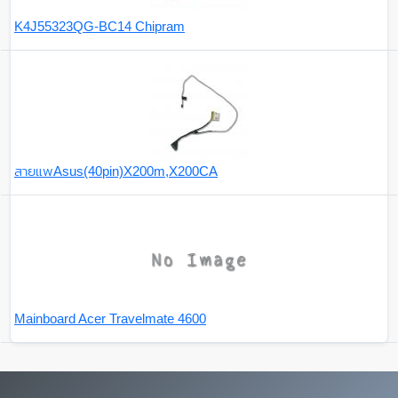
K4J55323QG-BC14 Chipram
สายแพAsus(40pin)X200m,X200CA
Mainboard Acer Travelmate 4600