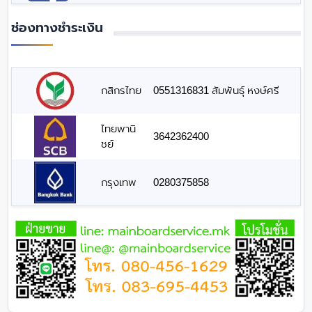
ช่องทางชำระเงิน
กสิกรไทย
0551316831 สัมพันธุ์ หงษ์ศรี
ไทยพานิ
3642362400
ชย์
กรุงเทพ
0280375858