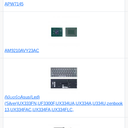
APW7145
AM9210AVY23AC
คีย์บอร์ดAsus(Led)
(Silver)UX333FN,UF3300F,UX334UA,UX334A,U334U,zenbook
13,UX334FAC,UX334FA,UX334FLC,