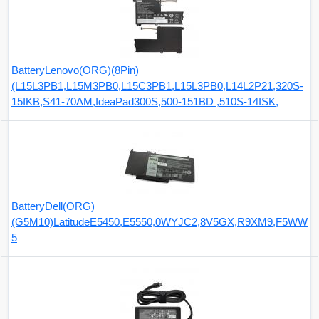
BatteryLenovo(ORG)(8Pin)
(L15L3PB1,L15M3PB0,L15C3PB1,L15L3PB0,L14L2P21,320S-
15IKB,S41-70AM,IdeaPad300S,500-151BD ,510S-14ISK,
BatteryDell(ORG)
(G5M10)LatitudeE5450,E5550,0WYJC2,8V5GX,R9XM9,F5WW
5