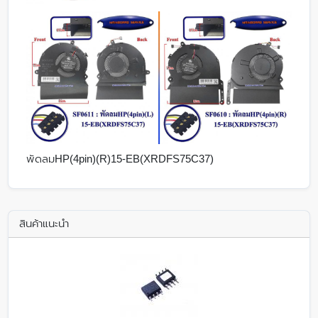
พัดลมHP(4pin)(R)15-EB(XRDFS75C37)
สินค้าแนะนำ