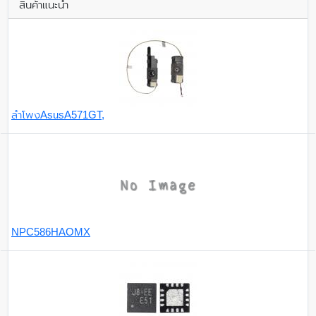
สินค้าแนะนำ
ลำโพงAsusA571GT,
NPC586HAOMX