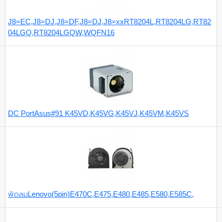
J8=EC,J8=DJ,J8=DF,J8=DJ,J8=xxRT8204L,RT8204LG,RT82
04LGQ,RT8204LGQW,WQFN16
DC PortAsus#91 K45VD,K45VG,K45VJ,K45VM,K45VS
พัดลมLenovo(5pin)E470C,E475,E480,E485,E580,E585C,