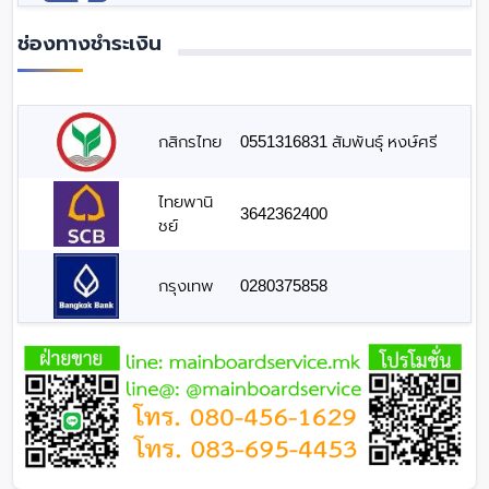
ช่องทางชำระเงิน
กสิกรไทย
0551316831 สัมพันธุ์ หงษ์ศรี
ไทยพานิ
3642362400
ชย์
กรุงเทพ
0280375858