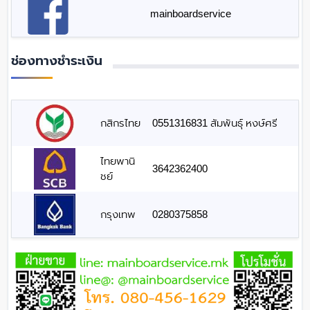
mainboardservice
ช่องทางชำระเงิน
กสิกรไทย
0551316831 สัมพันธุ์ หงษ์ศรี
ไทยพานิ
3642362400
ชย์
กรุงเทพ
0280375858