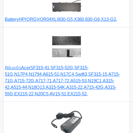
BatteryHP(ORG)(OR04XL)830-G5,X360,830-G6,X13-G2,
คีย์บอร์ดAcerSF315-41,SF315-52G,SF315-
51G,N17P4,N1794,A615-51,N17C4,Swift3,SF315-15,A715-
71G,A715-72G,A717-71,A717-72,A515-53,N19C1,A315-
42,A515-44,N18Q13,A315-54K,A315-22,A715-42G,A315-
55G,EX215-22,N20C5,AV15-51,EX215-52,