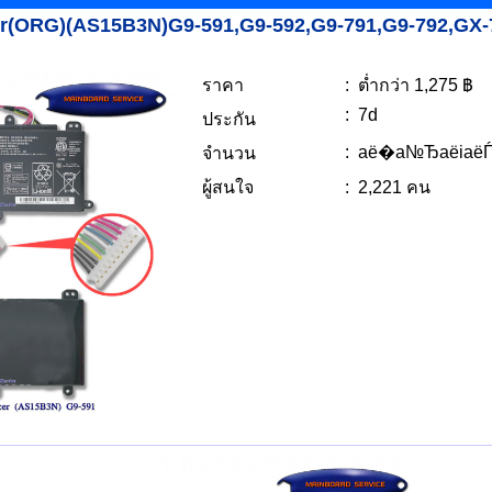
er(ORG)(AS15B3N)G9-591,G9-592,G9-791,G9-792,GX-
ราคา
: ต่ำกว่า 1,275 ฿
: 7d
ประกัน
: аё�а№ЂаёіаёЃ
จำนวน
ผู้สนใจ
: 2,221 คน