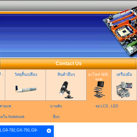
Contact Us
 ,
วัสดุสิ้นเปลือง
สินค้าอื่นๆ
อะไหล่ N/B ,
เครื่องมือ
M/B
สายแพ
บานพับ
จอ LCD , LED
ายใน Notebook
อื่นๆ
,G9-792,GX-791,G9-