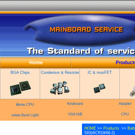
Home
Product
BGA Chips
Condensor & Resister
IC & mosFET
Keyboard
Adapter
พัดลม CPU
VGA N/B
CPU
หลอด Back Light
HOME
>>
Products
>>
Bat
593(4ICR19/66-2)