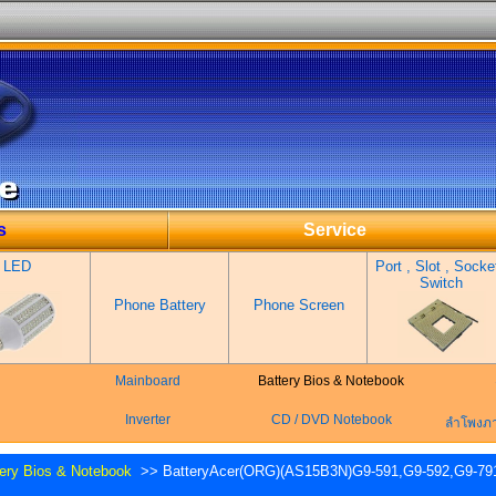
s
Service
LED
Port , Slot , Socket
Switch
Phone Battery
Phone Screen
Mainboard
Battery Bios & Notebook
Inverter
CD / DVD Notebook
ลำโพงภ
tery Bios & Notebook
>> BatteryAcer(ORG)(AS15B3N)G9-591,G9-592,G9-791