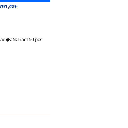
791,G9-
аё�а№ЂаёІ 50 pcs.