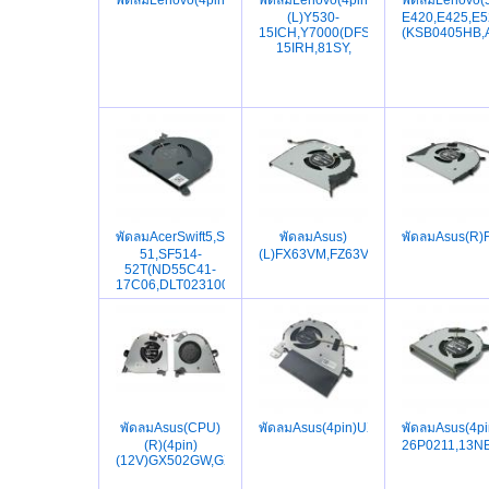
(L)Y530-
E420,E425,E5
15ICH,Y7000(DFS200405CA0T,FKPW
(KSB0405HB,
15IRH,81SY,
พัดลมAcerSwift5,SF514-
พัดลมAsus)
พัดลมAsus(R
51,SF514-
(L)FX63VM,FZ63VM,GL703VM,7300,
52T(ND55C41-
17C06,DLT023100AD0001)
พัดลมAsus(CPU)
พัดลมAsus(4pin)UX333FN,Zenbook13
พัดลมAsus(4
(R)(4pin)
26P0211,13N
(12V)GX502GW,GX502GV,GX502LWS,GX502LXS,GA502IU,