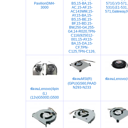
PavilionDM4-
BS,15-BA,15-
571G,V3-571,
3000
AC,15-AF,15-
531G,E1-531,
AC143WM,15-
571,Gateway,
AY,15-BA,15-
BS,15-BE,15-
BF,15-BD,15-
BW,250-G4,255-
G4,14-R020,TPN-
C116(925012-
001,15-AY,15-
BA,15-DA,15-
CF,TPN-
C125,TPN-C126,
พัดลมMSI(R)
พัดลมLenovo(
(GPU)GS60,PAAD06015SL-
N293-N233
พัดลมLenovo(4pin)
(L)
(12v)G500D,G500V,G5000,15IRH8(DFS5L22H15G86B)