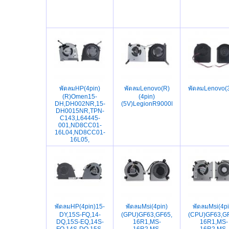
พัดลมHP(4pin)
พัดลมLenovo(R)
พัดลมLenovo(3
(R)Omen15-
(4pin)
DH,DH002NR,15-
(5V)LegionR9000P,Y9000P,15ARH7H,
DH0015NR,TPN-
C143,L64445-
001,ND8CC01-
16L04,ND8CC01-
16L05,
พัดลมHP(4pin)15-
พัดลมMsi(4pin)
พัดลมMsi(4pi
DY,15S-FQ,14-
(GPU)GF63,GF65,MS-
(CPU)GF63,G
DQ,15S-EQ,14S-
16R1,MS-
16R1,MS-
FQ,14S-DQ,15S-
16R2,MS-
16R2,MS-