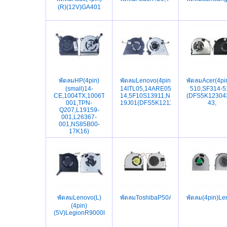
(R)(12V)GA401
พัดลมHP(4pin)
พัดลมLenovo(4pin)Flex5-
พัดลมAcer(4pi
(small)14-
14ITL05,14ARE05,14IIL05,C550-
510,SF314-5
CE,1004TX,1006TX,L26367-
14,5F10S13911,NS85C44-
(DFS5K12304
001,TPN-
19J01(DFS5K121154919)
43,
Q207,L19159-
001,L26367-
001,NS85B00-
17K16)
พัดลมLenovo(L)
พัดลมToshibaP50A,P50T,P55,P55T,S
พัดลม(4pin)L
(4pin)
(5V)LegionR9000P,Y9000P,15ARH7H,16ACH6H,16IAH7H,Leg