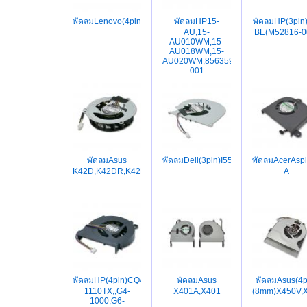
พัดลมLenovo(4pin)B480A,B485,V480,V580,B580,B490,M490
พัดลมHP15-
พัดลมHP(3pin
AU,15-
BE(M52816-0
AU010WM,15-
AU018WM,15-
AU020WM,856359-
001
พัดลมAsus
พัดลมDell(3pin)I5520,3560,V3560
พัดลมAcerAsp
K42D,K42DR,K42DE,K42N,X42D,A42D,X42J,X42E
A
พัดลมHP(4pin)CQ42,HPG4,HP1000,HP2000,G4-
พัดลมAsus
พัดลมAsus(4p
1110TX,,G4-
X401A,X401
(8mm)X450V,
1000,G6-