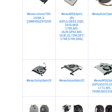
พัดลมLenovo700-
พัดลมMSI(4pin)
พัดลมAcer(3
15ISK,3-
(R)
15IMH05(DFS2001059AOT)Gaming3,
(GPU),GE62,2QD,GE72,2QE,GL62,GL
16J5,MSI-
1795,MS-
16J9,GF62,MS-
16JE,GL72M,GF72VR,GP72M,7REX,
1799,5706,5692,
พัดลมSony(4pin)SVP132A1CM,SVP1321J1EBI,SVP1321C5E,
พัดลมAsus(4pin)S510UQ,S510UA,X51
พัดลมMSI(3pi
(GPU)GS70,G
1771,MS-
765M,06015S