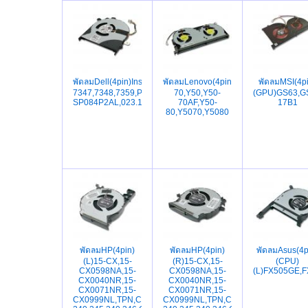
พัดลมDell(4pin)Inspiron13-
พัดลมLenovo(4pin)Y50-
พัดลมMSI(4pi
7347,7348,7359,P57G(FN0565-
70,Y50,Y50-
(GPU)GS63,G
SP084P2AL,023.1001P.0001,0DW2RJ,DW2RJ)
70AF,Y50-
17B1
80,Y5070,Y5080
พัดลมHP(4pin)
พัดลมHP(4pin)
พัดลมAsus(4p
(L)15-CX,15-
(R)15-CX,15-
(CPU)
CX0598NA,15-
CX0598NA,15-
(L)FX505GE,
CX0040NR,15-
CX0040NR,15-
CX0071NR,15-
CX0071NR,15-
CX0999NL,TPN,C133,340,346,348,G3-
CX0999NL,TPN,C133,340,346,348,G3