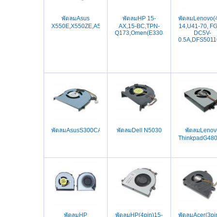
พัดลมAsus
พัดลมHP 15-
พัดลมLenovo(
X550E,X550ZE,A550D,A550DP,X750J,R510,R510Z,X550D
AX,15-BC,TPN-
14,U41-70, F
Q173,Omen(E330800582MC200H500
DC5V-
0.5A,DFS5011
พัดลมAsusS300CA,S300CA,S500CA,V500C,X502C,S400CA,
พัดลมDell N5030
พัดลมLenov
ThinkpadG48
พัดลมHP
พัดลมHP(4pin)15-
พัดลมAcer(3pi