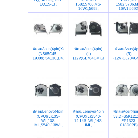
EQ,15-EF,
1582,5706,MS-
1582,5706,M
16W1,5692,
16W1,5692
พัดลมAsus(4pin)X421,S433,M433L,V4050F,S413F,
พัดลมAsus(4pin)
พัดลมAsus(4p
(NS85C45-
(L)
(R)
19J09),S413C,D413I,
(12V)GL704GM,GL704GV,GL704GW
(12V)GL704G
พัดลมLenovo(4pin)
พัดลมLenovo(4pin)
พัดลมAcer(4pi
(CPU)(L)13S-
(CPU)(L)S540-
53,DFS5K121
IWL,13S-
14,14S-IWL,14S-
EP,1323-
IML,S540-13IWL,
IML,
018D0PB)