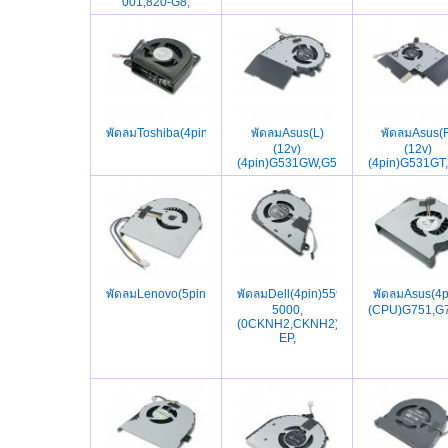
001,820-G8,
พัดลมToshiba(4pin)R700,R730,R830,R835,R930,R731,R732,
พัดลมAsus(L)
พัดลมAsus(
(12v)
(12v)
(4pin)G531GW,G531GT,GL542,G731G
(4pin)G531GT
พัดลมLenovo(5pin)T430,T430I,04W3269,04W3267
พัดลมDell(4pin)5590,5598,5490,5498,
พัดลมAsus(4p
5000,
(CPU)G751,G
(0CKNH2,CKNH2)DFS5K12114262G
EP,