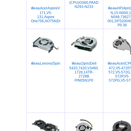
(CPU)GS60,PAAD06015SL-
N293-N233
พัดลมAcerAspireV5-
พัดลมHP(4pin
171,V5-
N,15-N000,1
131,Aspire
N048,73627
One756,AO756(DC28000BPA0)
001,DFS2004
P0.36
พัดลมLenovo(5pin)ThinkpadE431,E531,E440,E540,TP00052A
พัดลม(3pin)Dell
พัดลมAcer(CP
5420,7420,V3460,14R,14TD,14R-
472,V5-472P,
1728,14TR-
572,V5-572G,
2728B
572P,V5-
P/N05N1F0
572PG,V5-57