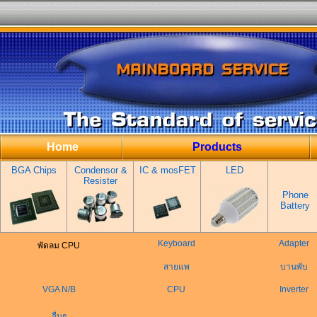
Home
Products
BGA Chips
Condensor &
IC & mosFET
LED
Resister
Phone
Battery
Keyboard
Adapter
พัดลม CPU
สายแพ
บานพับ
VGA N/B
CPU
Inverter
อื่นๆ