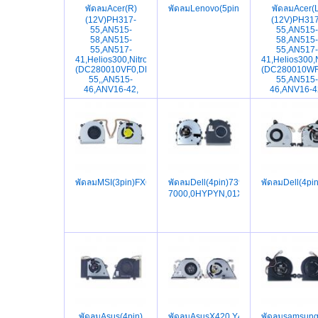
พัดลมAcer(R)
พัดลมLenovo(5pin)T440,T450,T440S,
พัดลมAcer(L
(12V)PH317-
(12V)PH317
55,AN515-
55,AN515-
58,AN515-
58,AN515-
55,AN517-
55,AN517-
41,Helios300,Nitro5,
41,Helios300,N
(DC280010VF0,DFSCL12E16486M),PH315-
(DC280010WF
55,,AN515-
55,AN515-
46,ANV16-42,
46,ANV16-4
พัดลมMSI(3pin)FX600,FX610,FX603,FX620,FX620DX,GE620
พัดลมDell(4pin)7390,7391,,13-
พัดลมDell(4pi
7000,0HYPYN,01XVDH,0HYPYN,Inspi
พัดลมAsus(4pin)
พัดลมAsusX420,Y406UA,Y406F,FL3M,
พัดลมsamsun