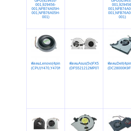
GPU(929455-
GPU(92945
001,929456-
001,929456
001,NFB74A05H-
001,NFB74A0
001,NFB76A05H-
001,NFB76A0
001)
001)
พัดลมLenovo(4pin)
พัดลมAsus(5v)FX503VD,GL503VD,FX
พัดลมDell(4p
(CPU)Y470,Y470N,Y470P,Y471A
(DFS521212MP0T,FCN4VBKLFAJN10
(DC28000K9FO