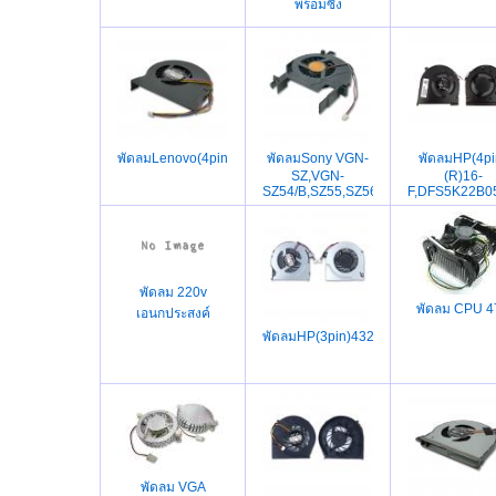
พร้อมซิ้ง
พัดลมLenovo(4pin)Z470,Z475,Z360,Z370A,Z370G,G360,
พัดลมSony VGN-
พัดลมHP(4pi
SZ,VGN-
(R)16-
SZ54/B,SZ55,SZ56,SZ561N,SZ965,SZ
F,DFS5K22B0
พัดลม 220v
พัดลม CPU 4
เอนกประสงค์
พัดลมHP(3pin)4321S,4320,4326,4420
พัดลม VGA