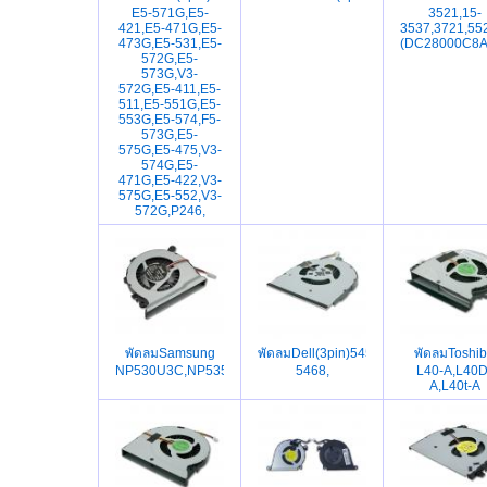
E5-571G,E5-
3521,15-
421,E5-471G,E5-
3537,3721,55
473G,E5-531,E5-
(DC28000C8A
572G,E5-
573G,V3-
572G,E5-411,E5-
511,E5-551G,E5-
553G,E5-574,F5-
573G,E5-
575G,E5-475,V3-
574G,E5-
471G,E5-422,V3-
575G,E5-552,V3-
572G,P246,
พัดลมSamsung
พัดลมDell(3pin)5458,5459,5558,5559
พัดลมToshi
NP530U3C,NP535U3C,NP532U3C,NP530U3B,XRBIJIBENFA
5468,
L40-A,L40D
A,L40t-A