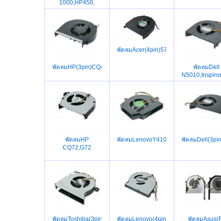
1000,HP450,
พัดลมAcer(4pin)5740,5740G,5741,57
พัดลมHP(3pin)CQ43,G57,431,CQ57,G43,HP430
พัดลมDell
N5010,Inspir
พัดลมHP
พัดลมLenovoY410,F40,F40A,N100,C2
พัดลมDell(3p
CQ72,G72
พัดลมToshiba(3pin)L745,L700,L740
พัดลมLenovo(4pin)G40-
พัดลมAsus(