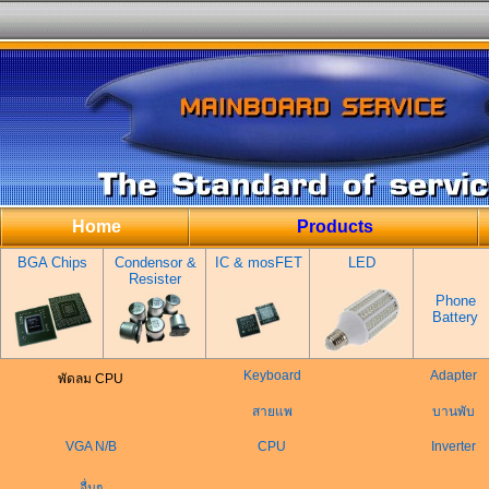
Home
Products
BGA Chips
Condensor &
IC & mosFET
LED
Resister
Phone
Battery
Keyboard
Adapter
พัดลม CPU
สายแพ
บานพับ
VGA N/B
CPU
Inverter
อื่นๆ