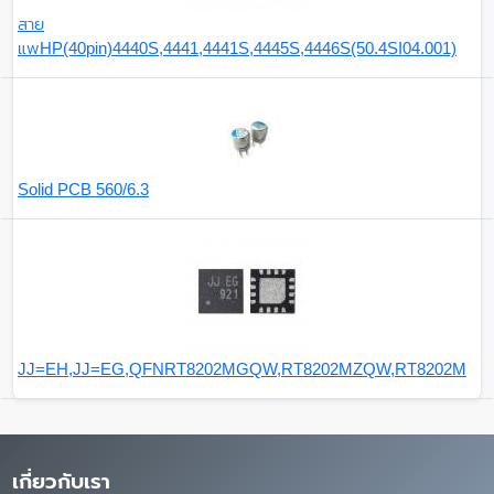
สาย
แพHP(40pin)4440S,4441,4441S,4445S,4446S(50.4SI04.001)
Solid PCB 560/6.3
JJ=EH,JJ=EG,QFNRT8202MGQW,RT8202MZQW,RT8202M
เกี่ยวกับเรา