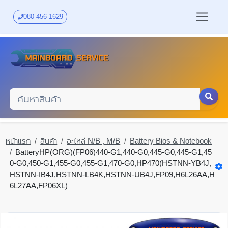
Skip
to
080-456-1629
main
content
หน้าแรก
สินค้า
อะไหล่ N/B , M/B
Battery Bios & Notebook
BatteryHP(ORG)(FP06)440-G1,440-G0,445-G0,445-G1,45
0-G0,450-G1,455-G0,455-G1,470-G0,HP470(HSTNN-YB4J,
HSTNN-IB4J,HSTNN-LB4K,HSTNN-UB4J,FP09,H6L26AA,H
6L27AA,FP06XL)