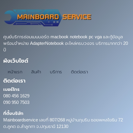
ศูนย์บริการซ่อมเมนบอร์ด macbook notebook pc vga และกู้ข้อมูล
พร้อมจำหน่าย AdapterNotebook อะไหล่ครบวงจร บริการมากกว่า 20
ปี
ผังเว็บไซต์
หน้าแรก
สินค้า
บริการ
ติดต่อเรา
ติดต่อเรา
เบอร์โทร
080 456 1629
090 950 7503
ที่ตั้งบริษัท
Mainboardservice เลขที่ 807/268 หมู่บ้านภุมริน ซอยพหลโยธิน 72
ต.คูคต อ.ลำลูกกา จ.ปทุมธานี 12130