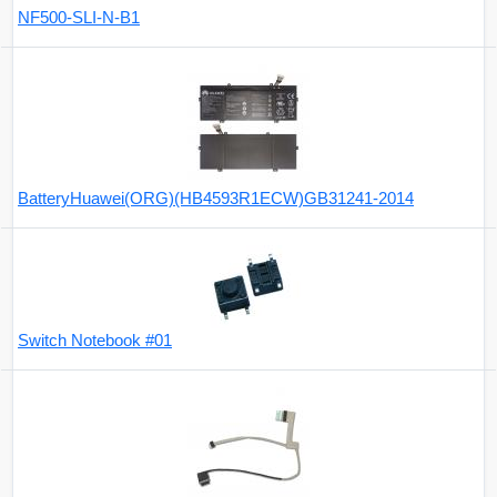
NF500-SLI-N-B1
BatteryHuawei(ORG)(HB4593R1ECW)GB31241-2014
Switch Notebook #01