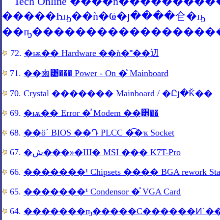
....
Tech Online ����ǹ�������
�����Һҧ��ǹ�Ҩ�յ����仺�ҧ
��ҧ������������������
72.
�ѭ�� Hardware ��ǹ�˭��辺
71.
��鹵͹��� Power - On �ͧ Mainboard
70.
Crystal ������� Mainboard / �Ըյ�Ǩ��
69.
�ѭ�� Error �ͧ Modem ��੾��
68.
��öʹ BIOS ��Դ PLCC �͡�ҡ Socket
67.
�ش���»�Ш� MSI ��� K7T-Pro
66.
�������¹ Chipsets ���� BGA rework Stat
65.
�������¹ Condensor �ͧ VGA Card
64.
�������ҧ�����С������Ͷʹ��