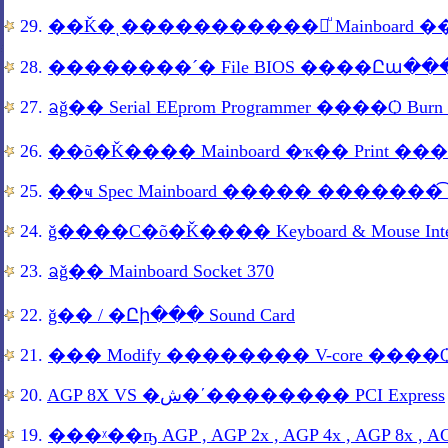
29.
��Ǩ�ͺ�����������蹢ͧ Mainboard ��
28.
��������´� File BIOS ����Ըա�����
27.
ᨡǧ�� Serial EEprom Programmer ����Ѻ Burn
26.
��õ�Ǩ���� Mainboard �ҡ�� Print ����
25.
��ҹ Spec Mainboard ����� �������͡ 
24.
ǧ����С�õ�Ǩ���� Keyboard & Mouse Inter
23.
ᨡǧ�� Mainboard Socket 370
22.
ǧ�� / �Ըի��� Sound Card
21.
��� Modify �������� V-core ����Ѻ
20.
AGP 8X VS �ش�ʹ�������� PCI Express
19.
���ᵡ��ҧ AGP , AGP 2x , AGP 4x , AGP 8x , AG