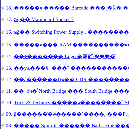
18.
�����ҹ ����� Barcode ���͵�Ǩ�ͺ���
17.
ᨡǧ�� Mainboard Socket 7
16.
ᨡǧ�� Switching Power Supply , ���������
15.
�����ҹ��� RAM ����������ҡ�
14.
��÷������� Logo �͹�Դ����ͧ
13.
��ÿѧ���§ "���" ����������
12.
��á������Ũҡ�� CDR �������
11.
��÷ӧҹ�ͧ North Bridge ��� South Bridge ��� 
10.
Trick & Technics �����ҹ��������´ 
09.
ǧ������ͧ�ѡ�����ʹ����­, ���Pri
08.
����� Spinrite ������ Bad sector ��� 