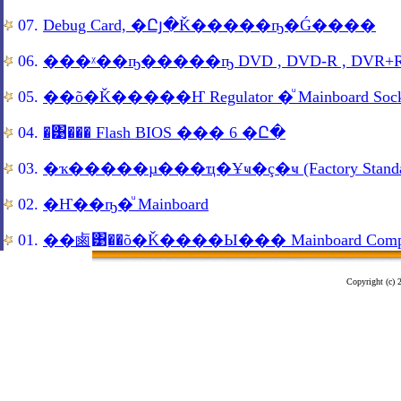
07.
Debug Card, �Ըյ�Ǩ�����ҧ�Ǵ����
06.
���ᵡ��ҧ�����ҧ DVD , DVD-R , DVR+R 
05.
��õ�Ǩ�����Ҥ Regulator �ͧ Mainboard Sock
04.
�͹��� Flash BIOS ��� 6 �Ը�
03.
�ҡ�����µ���ҵ�Ұҹ�ç�ҹ (Factory Standard 
02.
�Ҥ��ҧ�ͧ Mainboard
01.
��鹵͹��õ�Ǩ����Ы��� Mainboard Compu
Copyright (c)