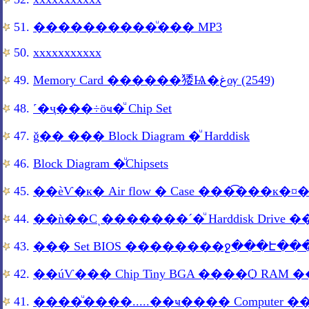
51.
����������ͧ��� MP3
50.
xxxxxxxxxxx
49.
Memory Card ������㹻Ѩ�غѹ (2549)
48.
˹�ҷ���÷ӧҹ�ͧ Chip Set
47.
ǧ�� ��� Block Diagram �ͧ Harddisk
46.
Block Diagram �ͧChipsets
45.
44.
��ǹ��Сͺ�������´�ͧ Harddisk Drive 
43.
42.
��úѴ��� Chip Tiny BGA ����Ѻ RAM �
41.