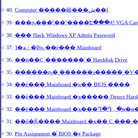
40.
Computer �����硷���ش��š
39.
38.
��� Hack Windows XP Admin Password
37.
Ἱ�ѧ / �Ƿҧ ��ë��� Mainboard
36.
��ǹ��Сͺ�������´�ͧ Harddisk Drive
35.
������ҧ� ������з����� �Ѵ��
34.
��ë��� Mainboard �ҡ�� BIOS ����
33.
��ë��� Mainboard �ҡ����� Detect Hardd
32.
��ë��� Mainboard �ҡ���Դ�Դ , �ѡ�ѡ
31.
��õ�Ǩ���� Mainboard �ҡ�� C ��� ����
30.
Pin Assignment �ͧ BIOS �ء Package