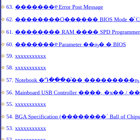
63.
�������¢ͧ Error Post Message
62.
61.
�������� RAM ���� SPD Programmer
60.
�������¢ͧ Parameter ��ҧ� � BIOS
59.
xxxxxxxxxxx
58.
xxxxxxxxxxx
57.
Notebook �Դ����ͧ�� ���������ҧ ��
56.
Mainboard USB Controller ����, �ҡ�� /
55.
xxxxxxxxxxx
54.
BGA Specification (��������´ Ball of Chipse
53.
xxxxxxxxxxx
52.
xxxxxxxxxxx