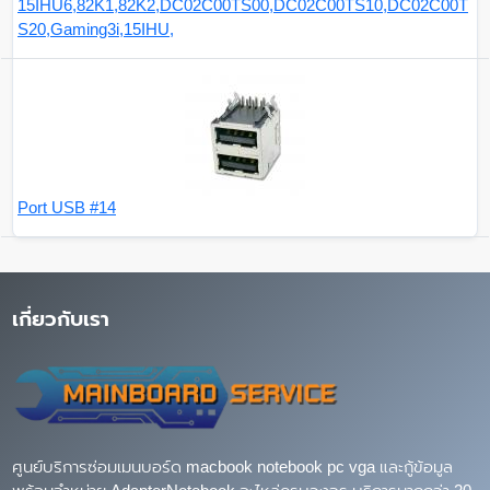
15IHU6,82K1,82K2,DC02C00TS00,DC02C00TS10,DC02C00T
S20,Gaming3i,15IHU,
Port USB #14
เกี่ยวกับเรา
ศูนย์บริการซ่อมเมนบอร์ด macbook notebook pc vga และกู้ข้อมูล