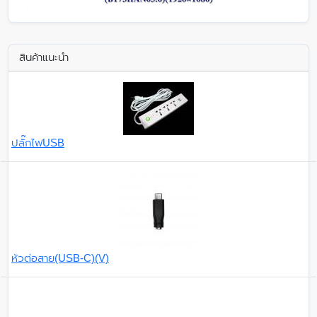
สินค้าแนะนำ
ปลั๊กไฟUSB
หัวต่อสาย(USB-C)(V)