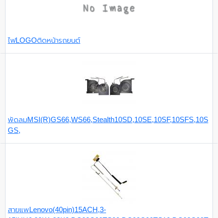
ไฟLOGOติดหน้ารถยนต์
พัดลมMSI(R)GS66,WS66,Stealth10SD,10SE,10SF,10SFS,10S
GS,
สายแพLenovo(40pin)15ACH,3-