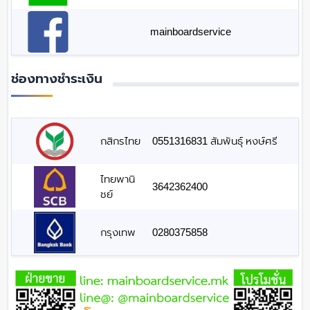
mainboardservice
ช่องทางชำระเงิน
กสิกรไทย
0551316831 สัมพันธุ์ หงษ์ศรี
ไทยพานิ
3642362400
ชย์
กรุงเทพ
0280375858