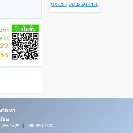
UX325E,UM325,U3700,
ดต่อเรา
ร์โทร
 456 1629
|
090 950 7503