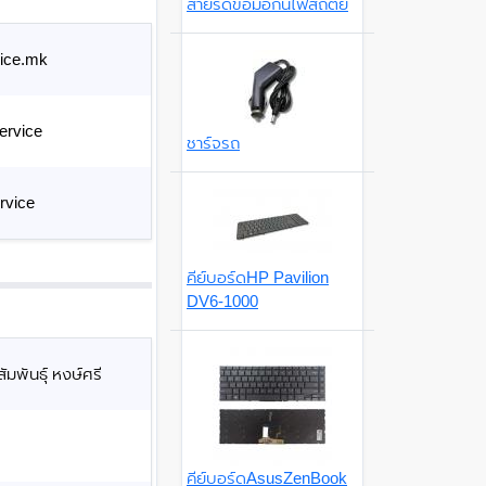
สายรัดข้อมือกันไฟสถิตย์
ice.mk
ervice
ชาร์จรถ
rvice
คีย์บอร์ดHP Pavilion
DV6-1000
มพันธุ์ หงษ์ศรี
คีย์บอร์ดAsusZenBook