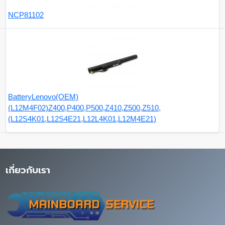
NCP81102
BatteryLenovo(OEM)
(L12M4F02)Z400,P400,P500,Z410,Z500,Z510,
(L12S4K01,L12S4E21,L12L4K01,L12M4E21)
เกี่ยวกับเรา