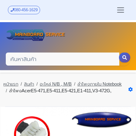
Skip
to
080-456-1629
main
content
หน้าแรก
สินค้า
อะไหล่ N/B , M/B
ลำโพงภายใน Notebook
ลำโพงAcerE5-471,E5-411,E5-421,E1-411,V3-472G,