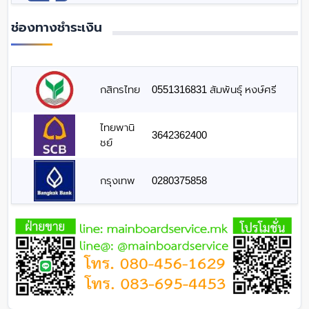
ช่องทางชำระเงิน
กสิกรไทย
0551316831 สัมพันธุ์ หงษ์ศรี
ไทยพานิ
3642362400
ชย์
กรุงเทพ
0280375858