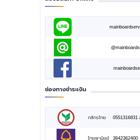
mainboardserv
@mainboards
mainboardse
ช่องทางชำระเงิน
กสิกรไทย
0551316831 สั
ไทยพานิชย์
3642362400