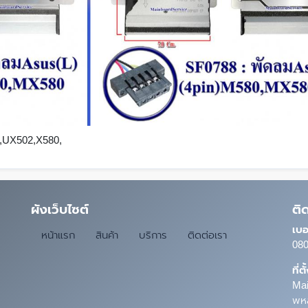
,UX502,X580,
ผังเว็บไซต์
ติ
เบอ
หน้าแรก
สินค้า
บริการ
ติดต่อเรา
080
ที่ต
Mai
พหล