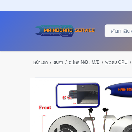
Skip
to
main
content
หน้าแรก
สินค้า
อะไหล่ N/B , M/B
พัดลม CPU