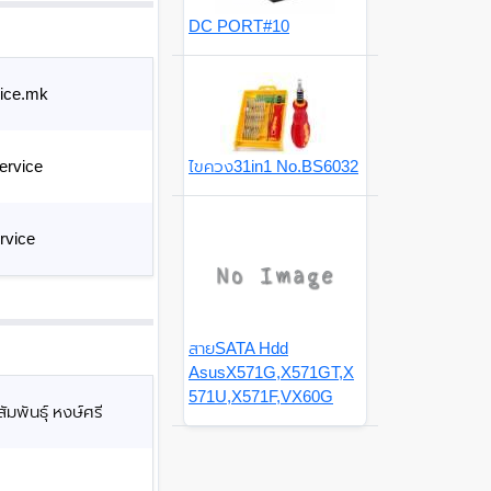
DC PORT#10
ice.mk
ervice
ไขควง31in1 No.BS6032
rvice
สายSATA Hdd
AsusX571G,X571GT,X
571U,X571F,VX60G
มพันธุ์ หงษ์ศรี