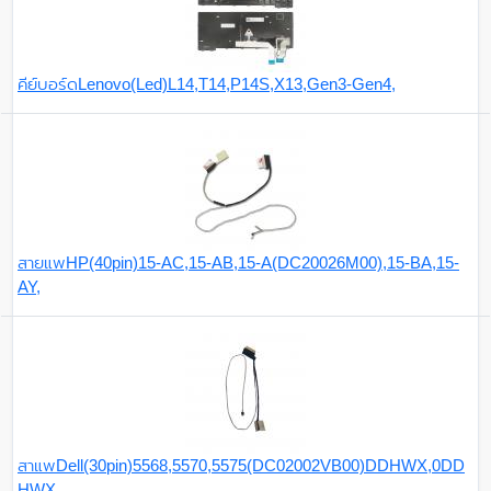
คีย์บอร์ดLenovo(Led)L14,T14,P14S,X13,Gen3-Gen4,
สายแพHP(40pin)15-AC,15-AB,15-A(DC20026M00),15-BA,15-
AY,
สาแพDell(30pin)5568,5570,5575(DC02002VB00)DDHWX,0DD
HWX