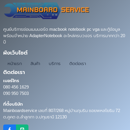
ศูนย์บริการซ่อมเมนบอร์ด macbook notebook pc vga และกู้ข้อมูล
พร้อมจำหน่าย AdapterNotebook อะไหล่ครบวงจร บริการมากกว่า 20
ปี
ผังเว็บไซต์
หน้าแรก
สินค้า
บริการ
ติดต่อเรา
ติดต่อเรา
เบอร์โทร
080 456 1629
090 950 7503
ที่ตั้งบริษัท
Mainboardservice เลขที่ 807/268 หมู่บ้านภุมริน ซอยพหลโยธิน 72
ต.คูคต อ.ลำลูกกา จ.ปทุมธานี 12130