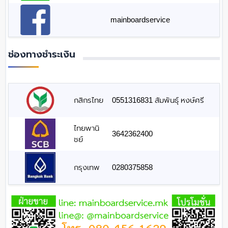
mainboardservice
ช่องทางชำระเงิน
กสิกรไทย
0551316831 สัมพันธุ์ หงษ์ศรี
ไทยพานิ
3642362400
ชย์
กรุงเทพ
0280375858