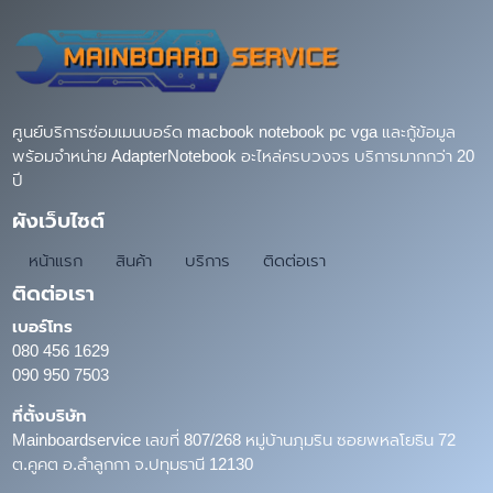
ศูนย์บริการซ่อมเมนบอร์ด macbook notebook pc vga และกู้ข้อมูล
พร้อมจำหน่าย AdapterNotebook อะไหล่ครบวงจร บริการมากกว่า 20
ปี
ผังเว็บไซต์
หน้าแรก
สินค้า
บริการ
ติดต่อเรา
ติดต่อเรา
เบอร์โทร
080 456 1629
090 950 7503
ที่ตั้งบริษัท
Mainboardservice เลขที่ 807/268 หมู่บ้านภุมริน ซอยพหลโยธิน 72
ต.คูคต อ.ลำลูกกา จ.ปทุมธานี 12130