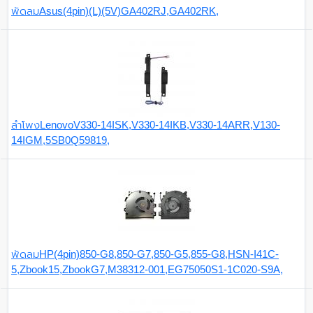
พัดลมAsus(4pin)(L)(5V)GA402RJ,GA402RK,
ลำโพงLenovoV330-14ISK,V330-14IKB,V330-14ARR,V130-
14IGM,5SB0Q59819,
พัดลมHP(4pin)850-G8,850-G7,850-G5,855-G8,HSN-I41C-
5,Zbook15,ZbookG7,M38312-001,EG75050S1-1C020-S9A,