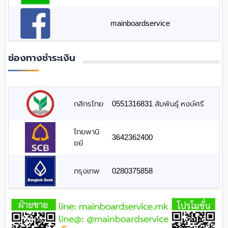
mainboardservice
ช่องทางชำระเงิน
กสิกรไทย
0551316831 สัมพันธุ์ หงษ์ศรี
ไทยพานิ
3642362400
ชย์
กรุงเทพ
0280375858