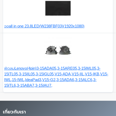
จอall in one 23.8LED(W238FBF03)(1920x1080)
พัดลมLenovo(4pin)3-15ADA05,3-15ARE05,3-15IML05,3-
15ITL05,3-15IIL05,3-15IGL05,V15-ADA,V15-IIL,V15-IKB,V15-
IWL,15-IWL,IdeaPad3,V15-G2,3-15ADA6,3-15ALC6,3-
15ITL6,3-15ABA7,3-15IAU7,
เกี่ยวกับเรา