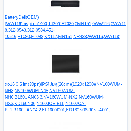
BatteryDell(OEM)
(WW116)Inspiron1400,1420(0FT080,0MN151,0WW116,0WW11
8,312-0543,312-0584,451-
10516,FT080,FT092,KX117,MN151,NR433,WW116,WW118)
จอ16.0 Slim(30pin)IPSไม่มีหู(26cm)(1920x1200)(NV160WUM-
NH3,NV160WUM-N48,NV160WUM-
NH0,B160UAN03.3,NV160WUM-NX2,NV160WUM-
NX3,KD160N06,N160JCE-ELL,N160JCA-
EL1,B160UAN04.2,KL1600I001,KD160N06-30NI-A001,