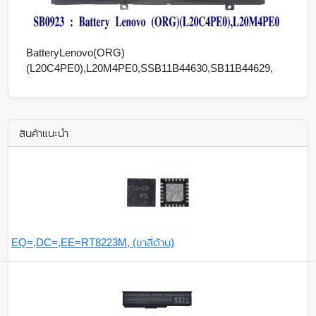
BatteryLenovo(ORG)
(L20C4PE0),L20M4PE0,SSB11B44630,SB11B44629,
สินค้าแนะนำ
EQ=,DC=,EE=RT8223M, (ขาสี่ด้าน)