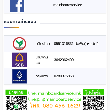
mainboardservice
ช่องทางชำระเงิน
กสิกรไทย
0551316831 สัมพันธุ์ หงษ์ศรี
ไทยพานิ
3642362400
ชย์
กรุงเทพ
0280375858