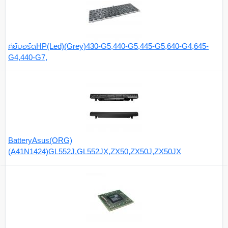
คีย์บอร์ดHP(Led)(Grey)430-G5,440-G5,445-G5,640-G4,645-
G4,440-G7,
BatteryAsus(ORG)
(A41N1424)GL552J,GL552JX,ZX50,ZX50J,ZX50JX