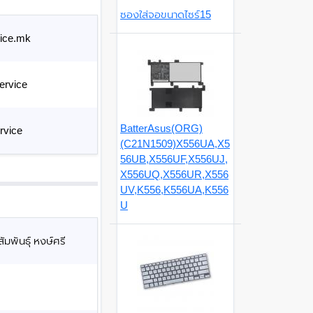
ซองใส่จอขนาดไซร์15
ice.mk
ervice
BatterAsus(ORG)
rvice
(C21N1509)X556UA,X5
56UB,X556UF,X556UJ,
X556UQ,X556UR,X556
UV,K556,K556UA,K556
U
มพันธุ์ หงษ์ศรี