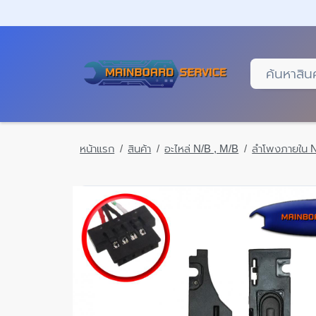
Skip
to
main
content
หน้าแรก
สินค้า
อะไหล่ N/B , M/B
ลำโพงภายใน 