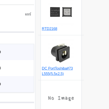
แชร์
RTD2168
9
3
DC PortToshiba#73
L555(5.5x2.5)
9