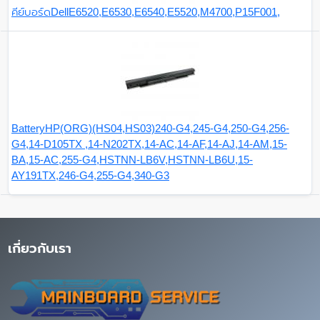
คีย์บอร์ดDellE6520,E6530,E6540,E5520,M4700,P15F001,
BatteryHP(ORG)(HS04,HS03)240-G4,245-G4,250-G4,256-
G4,14-D105TX ,14-N202TX,14-AC,14-AF,14-AJ,14-AM,15-
BA,15-AC,255-G4,HSTNN-LB6V,HSTNN-LB6U,15-
AY191TX,246-G4,255-G4,340-G3
เกี่ยวกับเรา