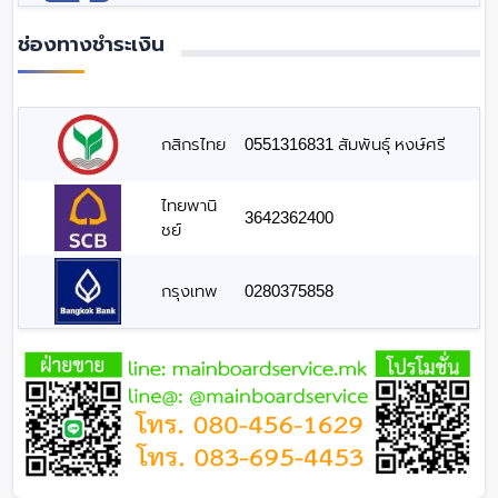
ช่องทางชำระเงิน
กสิกรไทย
0551316831 สัมพันธุ์ หงษ์ศรี
ไทยพานิ
3642362400
ชย์
กรุงเทพ
0280375858