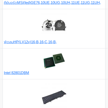
คีย์บอร์ดMSI(led)GE76,10UE,10UG,10UH,11UE,11UG,11UH,
พัดลมHP(L)(12v)16-B,16-C,16-B,
Intel 82801DBM