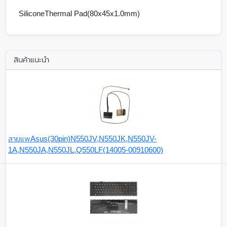
SiliconeThermal Pad(80x45x1.0mm)
สินค้าแนะนำ
สายแพAsus(30pin)N550JV,N550JK,N550JV-
1A,N550JA,N550JL,Q550LF(14005-00910600)