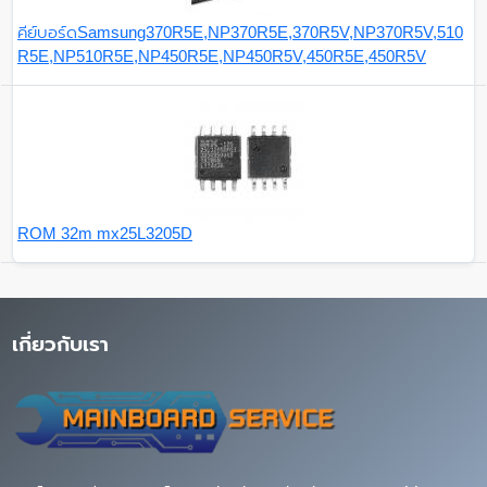
คีย์บอร์ดSamsung370R5E,NP370R5E,370R5V,NP370R5V,510
R5E,NP510R5E,NP450R5E,NP450R5V,450R5E,450R5V
ROM 32m mx25L3205D
เกี่ยวกับเรา