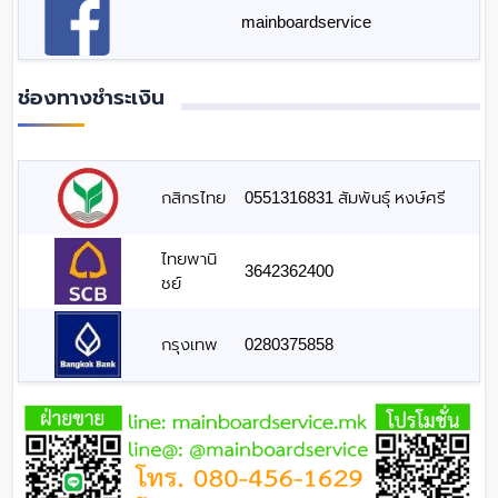
mainboardservice
ช่องทางชำระเงิน
กสิกรไทย
0551316831 สัมพันธุ์ หงษ์ศรี
ไทยพานิ
3642362400
ชย์
กรุงเทพ
0280375858