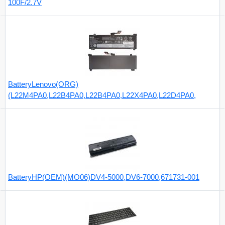
100F/2.7V
BatteryLenovo(ORG)
(L22M4PA0,L22B4PA0,L22B4PA0,L22X4PA0,L22D4PA0,
BatteryHP(OEM)(MO06)DV4-5000,DV6-7000,671731-001