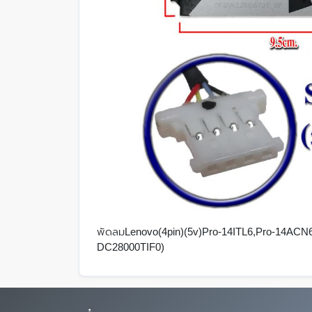
พัดลมLenovo(4pin)(5v)Pro-14ITL6,Pro-14A
DC28000TIF0)