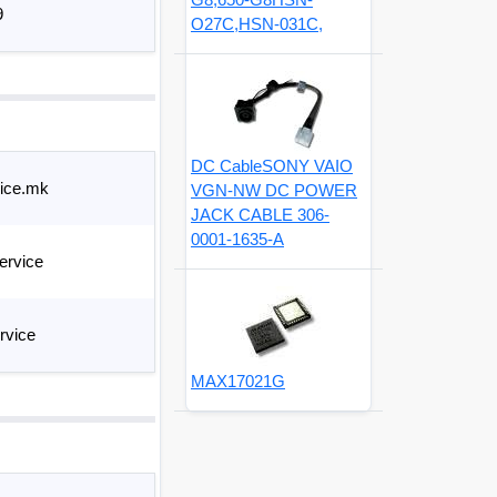
9
O27C,HSN-031C,
DC CableSONY VAIO
ice.mk
VGN-NW DC POWER
JACK CABLE 306-
0001-1635-A
ervice
rvice
MAX17021G