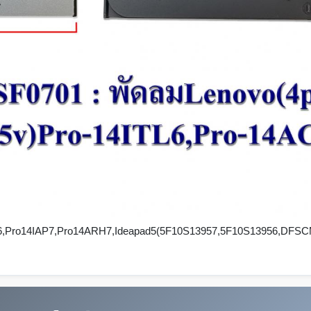
CN6,Pro14IAP7,Pro14ARH7,Ideapad5(5F10S13957,5F10S13956,DFS