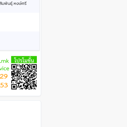
มพันธุ์ หงษ์ศรี