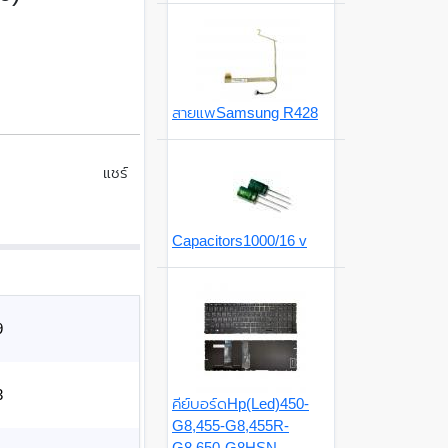
สายแพSamsung R428
แชร์
Capacitors1000/16 v
9
3
คีย์บอร์ดHp(Led)450-
G8,455-G8,455R-
G8,650-G8HSN-