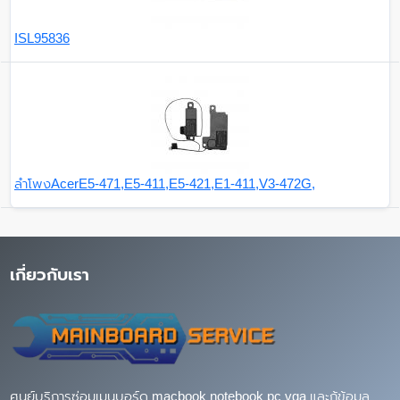
ISL95836
ลำโพงAcerE5-471,E5-411,E5-421,E1-411,V3-472G,
เกี่ยวกับเรา
ศูนย์บริการซ่อมเมนบอร์ด macbook notebook pc vga และกู้ข้อมูล