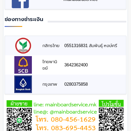
ช่องทางชำระเงิน
กสิกรไทย
0551316831 สัมพันธุ์ หงษ์ศรี
ไทยพานิ
3642362400
ชย์
กรุงเทพ
0280375858