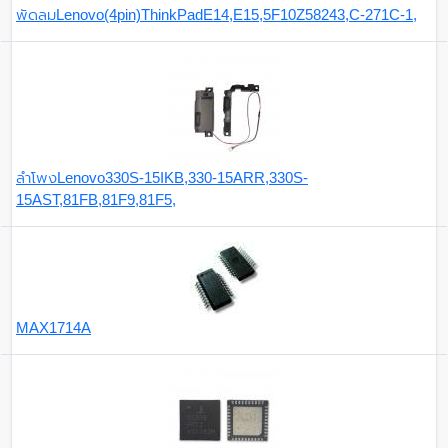
พัดลมLenovo(4pin)ThinkPadE14,E15,5F10Z58243,C-271C-1,
ลำโพงLenovo330S-15IKB,330-15ARR,330S-
15AST,81FB,81F9,81F5,
MAX1714A