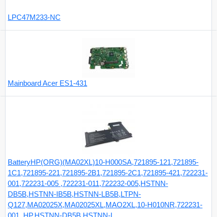
LPC47M233-NC
Mainboard Acer ES1-431
BatteryHP(ORG)(MA02XL)10-H000SA,721895-121,721895-
1C1,721895-221,721895-2B1,721895-2C1,721895-421,722231-
001,722231-005 ,722231-011,722232-005,HSTNN-
DB5B,HSTNN-IB5B,HSTNN-LB5B,LTPN-
Q127,MA02025X,MA02025XL,MAO2XL,10-H010NR,722231-
001, HP,HSTNN-DB5B,HSTNN-I