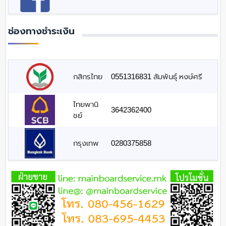
ช่องทางชำระเงิน
กสิกรไทย
0551316831 สัมพันธุ์ หงษ์ศรี
ไทยพานิ
3642362400
ชย์
กรุงเทพ
0280375858