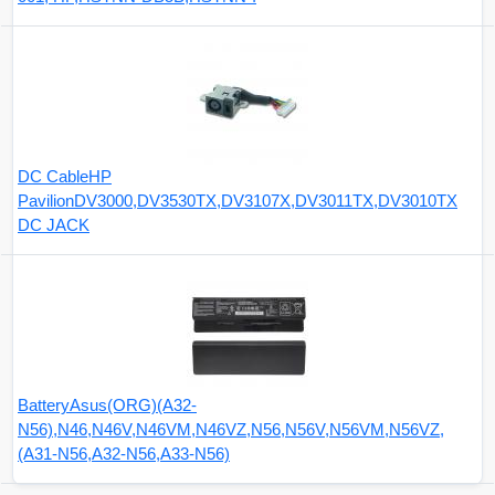
DC CableHP
PavilionDV3000,DV3530TX,DV3107X,DV3011TX,DV3010TX
DC JACK
BatteryAsus(ORG)(A32-
N56),N46,N46V,N46VM,N46VZ,N56,N56V,N56VM,N56VZ,
(A31-N56,A32-N56,A33-N56)