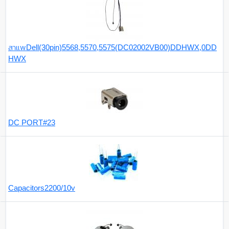
สาแพDell(30pin)5568,5570,5575(DC02002VB00)DDHWX,0DD
HWX
DC PORT#23
Capacitors2200/10v