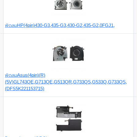
พัดลมHP(4pin)430-G3,435-G3,430-G2,435-G2,0FGJ1,
พัดลมAsus(4pin)(R)
(5V)GL743QE,G713QE,G513QR,G733QS,G533Q,G733QS,
(DFS5K221153715)