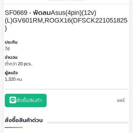
SF0669 - พัดลมAsus(4pin)(12v)
(L)GV601RM,ROGX16(DFSCK221051825
)
ประกัน
7d
จำนวน
ต่ำกว่า 20 pcs.
ผู้สนใจ
1,320 คน
สั่งซื้อสินค้า
แชร์
สั่งซื้อสินค้าด่วน