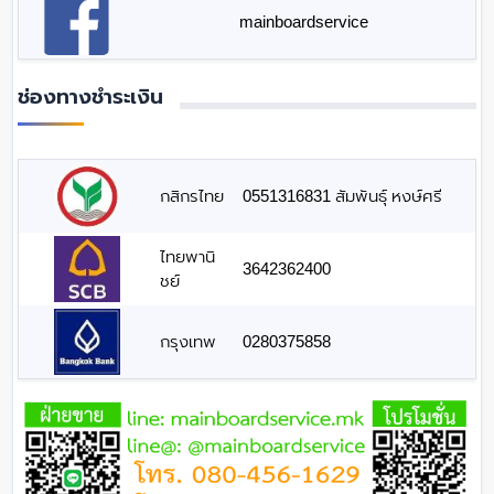
mainboardservice
ช่องทางชำระเงิน
กสิกรไทย
0551316831 สัมพันธุ์ หงษ์ศรี
ไทยพานิ
3642362400
ชย์
กรุงเทพ
0280375858