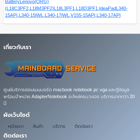
BatteryLenovo(ORG)
(L18C3PF2,L18M3PF2)L18L3PF1,L18D3PF1,IdeaPadL340-
15API,L340-15IWL,L340-17IWL,V155-15API,L340-17API
เกี่ยวกับเรา
ศูนย์บริการซ่อมเมนบอร์ด macbook notebook pc vga และกู้ข้อมูล
พร้อมจำหน่าย AdapterNotebook อะไหล่ครบวงจร บริการมากกว่า 20
ปี
ผังเว็บไซต์
หน้าแรก
สินค้า
บริการ
ติดต่อเรา
ติดต่อเรา