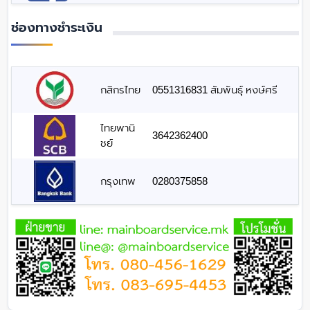
ช่องทางชำระเงิน
กสิกรไทย
0551316831 สัมพันธุ์ หงษ์ศรี
ไทยพานิ
3642362400
ชย์
กรุงเทพ
0280375858