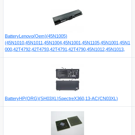
BatteryLenovo(Oem)(45N1005)
(45N1010,45N1011,45N1004,45N1001,45N1105,45N1001,45N1
000,42T4792,42T4793,42T4791,42T4790,45N1012,45N1013,
BatteryHP(ORG)(SH03XL)SpectreX360,13-AC(CN03XL)