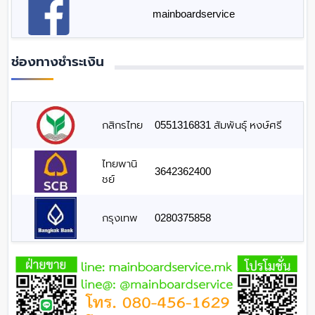
mainboardservice
ช่องทางชำระเงิน
กสิกรไทย
0551316831 สัมพันธุ์ หงษ์ศรี
ไทยพานิ
3642362400
ชย์
กรุงเทพ
0280375858