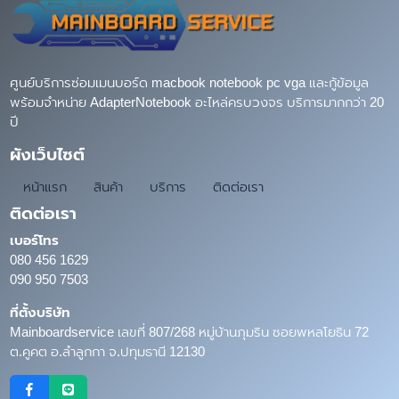
ศูนย์บริการซ่อมเมนบอร์ด macbook notebook pc vga และกู้ข้อมูล
พร้อมจำหน่าย AdapterNotebook อะไหล่ครบวงจร บริการมากกว่า 20
ปี
ผังเว็บไซต์
หน้าแรก
สินค้า
บริการ
ติดต่อเรา
ติดต่อเรา
เบอร์โทร
080 456 1629
090 950 7503
ที่ตั้งบริษัท
Mainboardservice เลขที่ 807/268 หมู่บ้านภุมริน ซอยพหลโยธิน 72
ต.คูคต อ.ลำลูกกา จ.ปทุมธานี 12130