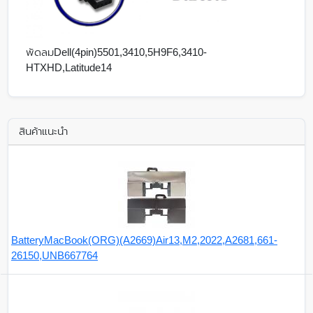
พัดลมDell(4pin)5501,3410,5H9F6,3410-
HTXHD,Latitude14
สินค้าแนะนำ
BatteryMacBook(ORG)(A2669)Air13,M2,2022,A2681,661-
26150,UNB667764