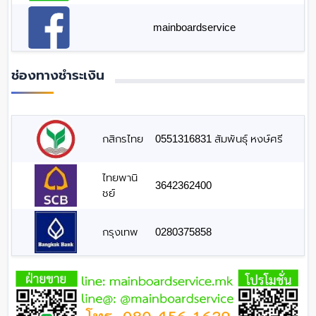
mainboardservice
ช่องทางชำระเงิน
กสิกรไทย
0551316831 สัมพันธุ์ หงษ์ศรี
ไทยพานิ
3642362400
ชย์
กรุงเทพ
0280375858