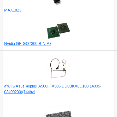
MAX1823
Nvidia GF-GO7300-B-N-A3
สายแพAsus(40pin)FA506I,FX506,DD0BKXLC100,14005-
03400200)(144hz)