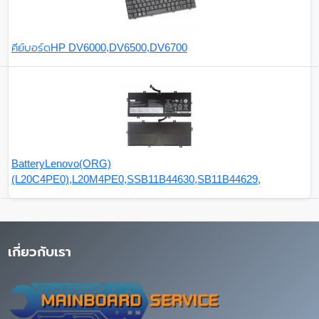
คีย์บอร์ดHP DV6000,DV6500,DV6700
BatteryLenovo(ORG)
(L20C4PE0),L20M4PE0,SSB11B44630,SB11B44629,
เกี่ยวกับเรา