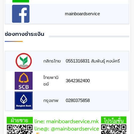
mainboardservice
ช่องทางชำระเงิน
กสิกรไทย
0551316831 สัมพันธุ์ หงษ์ศรี
ไทยพานิ
3642362400
ชย์
กรุงเทพ
0280375858