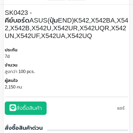
SK0423 -
คีย์บอร์ดASUS(ปุ่มEND)K542,X542BA,X54
2,X542B,X542U,X542UR,X542UQR,X542
UN,X542UF,X542UA,X542UQ
ประกัน
7d
จำนวน
สูงกว่า 100 pcs.
ผู้สนใจ
2,150 คน
สั่งซื้อสินค้า
แชร์
สั่งซื้อสินค้าด่วน