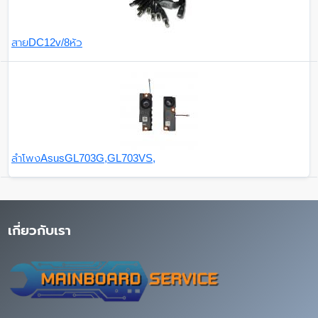
สายDC12v/8หัว
ลำโพงAsusGL703G,GL703VS,
เกี่ยวกับเรา