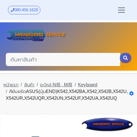
Skip
to
080-456-1629
main
content
หน้าแรก
สินค้า
อะไหล่ N/B , M/B
Keyboard
คีย์บอร์ดASUS(ปุ่มEND)K542,X542BA,X542,X542B,X542U,
X542UR,X542UQR,X542UN,X542UF,X542UA,X542UQ