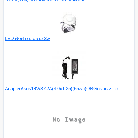
LED ฝังฝ้า กลมขาว 3w
AdapterAsus19V/3.42A(4.0x1.35)(65wh)ORGทรงธรรมดา