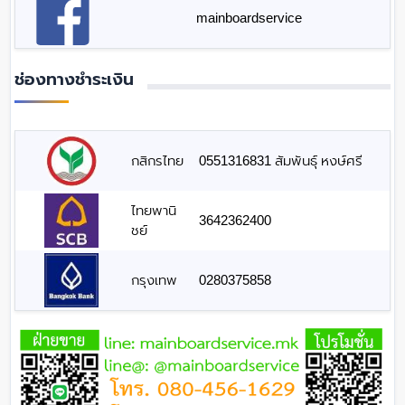
mainboardservice
ช่องทางชำระเงิน
กสิกรไทย
0551316831 สัมพันธุ์ หงษ์ศรี
ไทยพานิ
3642362400
ชย์
กรุงเทพ
0280375858