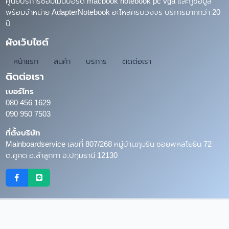
ศูนย์บริการซ่อมเมนบอร์ด macbook notebook pc vga และกู้ข้อมูล
พร้อมจำหน่าย AdapterNotebook อะไหล่ครบวงจร บริการมากกว่า 20
ปี
ผังเว็บไซต์
หน้าแรก
สินค้า
บริการ
ติดต่อเรา
ติดต่อเรา
เบอร์โทร
080 456 1629
090 950 7503
ที่ตั้งบริษัท
Mainboardservice เลขที่ 807/268 หมู่บ้านภุมริน ซอยพหลโยธิน 72
ต.คูคต อ.ลำลูกกา จ.ปทุมธานี 12130
Copyright © 2026
MainboardService.com