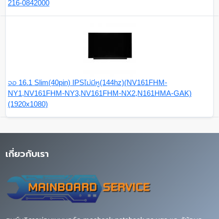
216-0842000
จอ 16.1 Slim(40pin) IPSไม่มีหู(144hz)(NV161FHM-
NY1,NV161FHM-NY3,NV161FHM-NX2,N161HMA-GAK)
(1920x1080)
เกี่ยวกับเรา