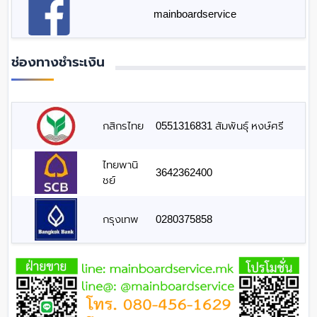
mainboardservice
ช่องทางชำระเงิน
กสิกรไทย
0551316831 สัมพันธุ์ หงษ์ศรี
ไทยพานิ
3642362400
ชย์
กรุงเทพ
0280375858