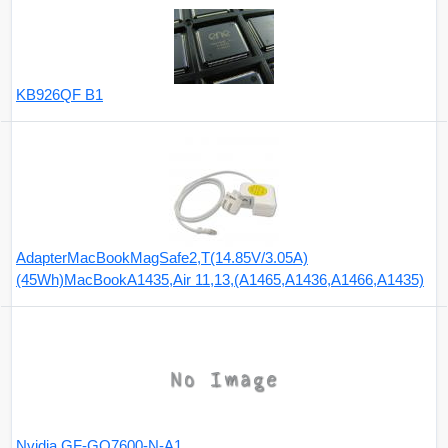
KB926QF B1
AdapterMacBookMagSafe2,T(14.85V/3.05A)
(45Wh)MacBookA1435,Air 11,13,(A1465,A1436,A1466,A1435)
Nvidia GF-GO7600-N-A1