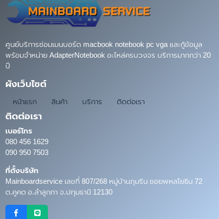
ศูนย์บริการซ่อมเมนบอร์ด macbook notebook pc vga และกู้ข้อมูล
พร้อมจำหน่าย AdapterNotebook อะไหล่ครบวงจร บริการมากกว่า 20
ปี
ผังเว็บไซต์
หน้าแรก
สินค้า
บริการ
ติดต่อเรา
ติดต่อเรา
เบอร์โทร
080 456 1629
090 950 7503
ที่ตั้งบริษัท
Mainboardservice เลขที่ 807/268 หมู่บ้านภุมริน ซอยพหลโยธิน 72
ต.คูคต อ.ลำลูกกา จ.ปทุมธานี 12130