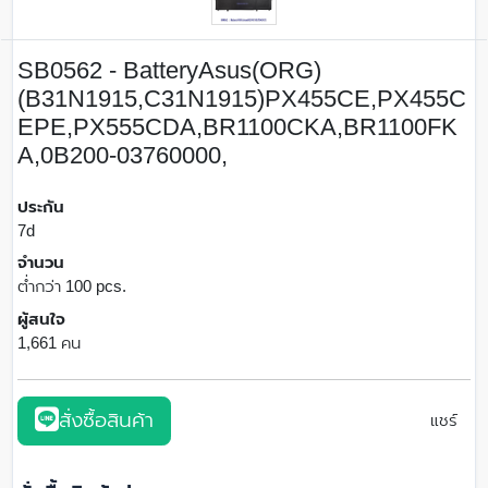
SB0562 - BatteryAsus(ORG)
(B31N1915,C31N1915)PX455CE,PX455C
EPE,PX555CDA,BR1100CKA,BR1100FK
A,0B200-03760000,
ประกัน
7d
จำนวน
ต่ำกว่า 100 pcs.
ผู้สนใจ
1,661 คน
สั่งซื้อสินค้า
แชร์