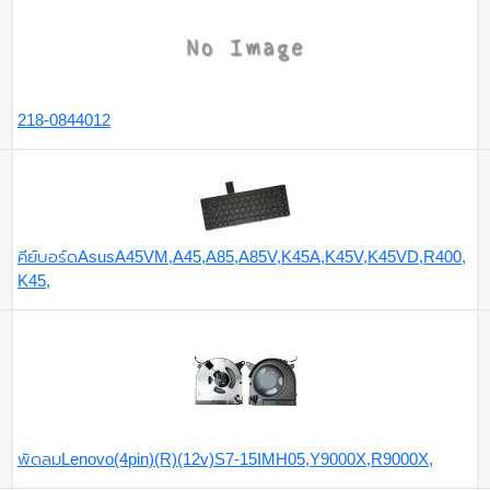
218-0844012
คีย์บอร์ดAsusA45VM,A45,A85,A85V,K45A,K45V,K45VD,R400,
K45,
พัดลมLenovo(4pin)(R)(12v)S7-15IMH05,Y9000X,R9000X,