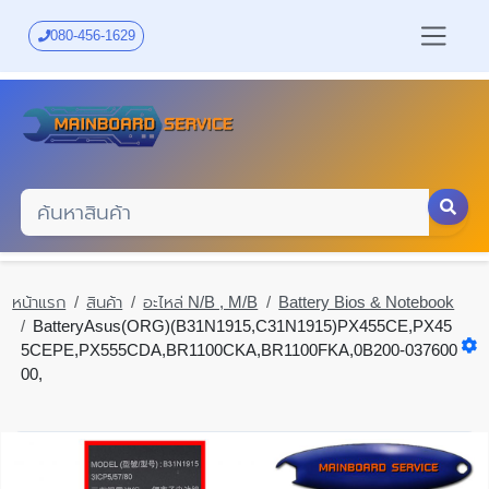
Skip
to
080-456-1629
main
content
หน้าแรก
สินค้า
อะไหล่ N/B , M/B
Battery Bios & Notebook
BatteryAsus(ORG)(B31N1915,C31N1915)PX455CE,PX45
5CEPE,PX555CDA,BR1100CKA,BR1100FKA,0B200-037600
00,