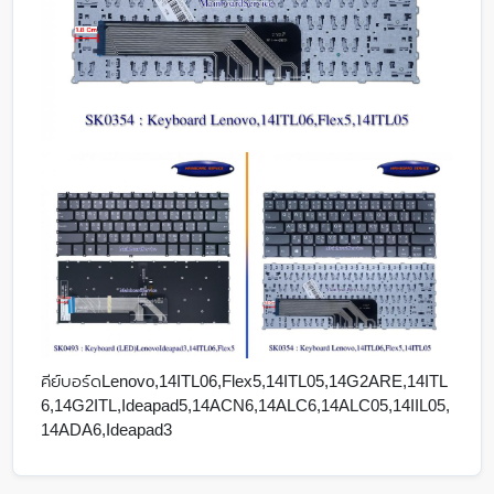
คีย์บอร์ดLenovo,14ITL06,Flex5,14ITL05,14G2ARE,14ITL
6,14G2ITL,Ideapad5,14ACN6,14ALC6,14ALC05,14IIL05,
14ADA6,Ideapad3