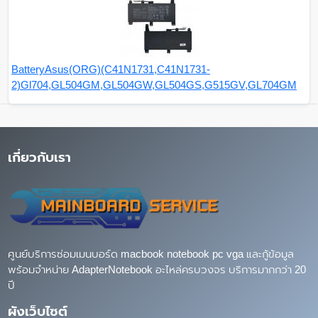
BatteryAsus(ORG)(C41N1731,C41N1731-
2)Gl704,GL504GM,GL504GW,GL504GS,G515GV,GL704GM
เกี่ยวกับเรา
ศูนย์บริการซ่อมเมนบอร์ด macbook notebook pc vga และกู้ข้อมูล
พร้อมจำหน่าย AdapterNotebook อะไหล่ครบวงจร บริการมากกว่า 20
ปี
ผังเว็บไซต์