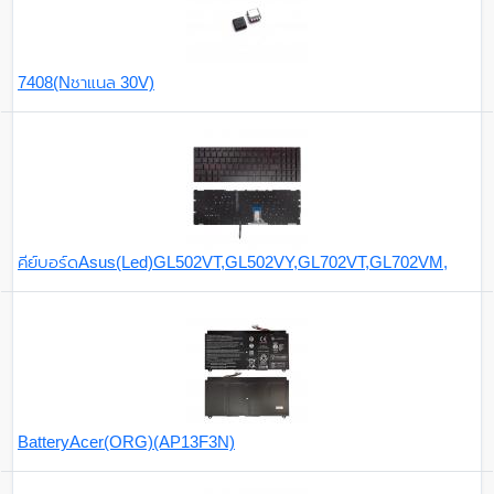
7408(Nชาแนล 30V)
คีย์บอร์ดAsus(Led)GL502VT,GL502VY,GL702VT,GL702VM,
BatteryAcer(ORG)(AP13F3N)