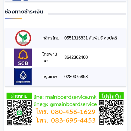
ช่องทางชำระเงิน
กสิกรไทย
0551316831 สัมพันธุ์ หงษ์ศรี
ไทยพานิ
3642362400
ชย์
กรุงเทพ
0280375858