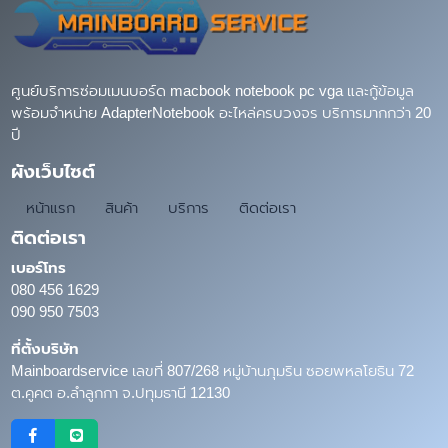
ศูนย์บริการซ่อมเมนบอร์ด macbook notebook pc vga และกู้ข้อมูล
พร้อมจำหน่าย AdapterNotebook อะไหล่ครบวงจร บริการมากกว่า 20
ปี
ผังเว็บไซต์
หน้าแรก
สินค้า
บริการ
ติดต่อเรา
ติดต่อเรา
เบอร์โทร
080 456 1629
090 950 7503
ที่ตั้งบริษัท
Mainboardservice เลขที่ 807/268 หมู่บ้านภุมริน ซอยพหลโยธิน 72
ต.คูคต อ.ลำลูกกา จ.ปทุมธานี 12130