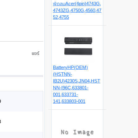
พัดลมAcer(4pin)4743G,
4743ZG,4750G,4560,47
52,4755
แชร์
BatteryHP(OEM)
(HSTNN-
IB2U)4230S,JN04,HST
NN-I96C,633801-
001,633731-
9
141,633803-001
3