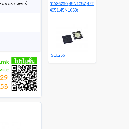
มพันธุ์ หงษ์ศรี
(0A36290,45N1057,42T
4951,45N1059)
ISL6255