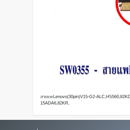
สายแพLenovo(30pin)V15-G2-ALC,HS560,82KD,
15ADA6,82KR,