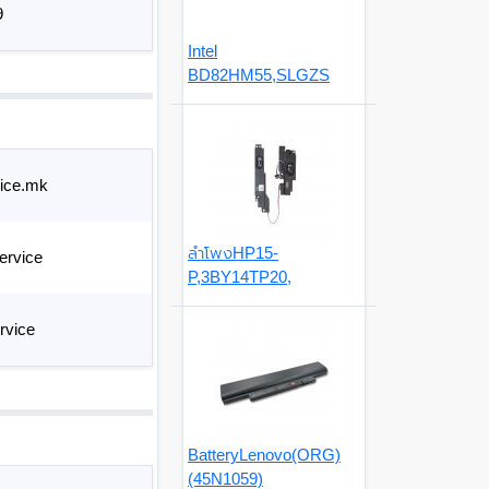
9
Intel
BD82HM55,SLGZS
ice.mk
ลำโพงHP15-
ervice
P,3BY14TP20,
rvice
BatteryLenovo(ORG)
(45N1059)