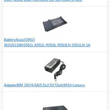
BatteryAsus(ORG)
(B31N1336)S551L,K551L,R553L,R553LN,S551LN-1A
AdapterIBM 16V/4.5A(5.5x2.5)(72wh)MSI+Lenovo