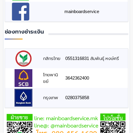
mainboardservice
ช่องทางชำระเงิน
กสิกรไทย
0551316831 สัมพันธุ์ หงษ์ศรี
ไทยพานิ
3642362400
ชย์
กรุงเทพ
0280375858