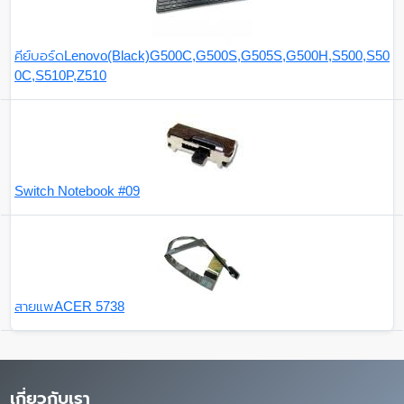
คีย์บอร์ดLenovo(Black)G500C,G500S,G505S,G500H,S500,S50
0C,S510P,Z510
Switch Notebook #09
สายแพACER 5738
เกี่ยวกับเรา