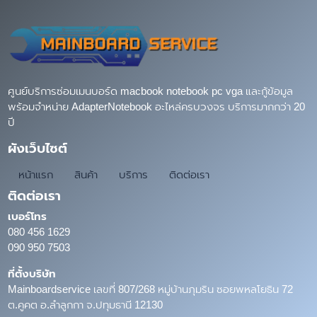
ศูนย์บริการซ่อมเมนบอร์ด macbook notebook pc vga และกู้ข้อมูล
พร้อมจำหน่าย AdapterNotebook อะไหล่ครบวงจร บริการมากกว่า 20
ปี
ผังเว็บไซต์
หน้าแรก
สินค้า
บริการ
ติดต่อเรา
ติดต่อเรา
เบอร์โทร
080 456 1629
090 950 7503
ที่ตั้งบริษัท
Mainboardservice เลขที่ 807/268 หมู่บ้านภุมริน ซอยพหลโยธิน 72
ต.คูคต อ.ลำลูกกา จ.ปทุมธานี 12130