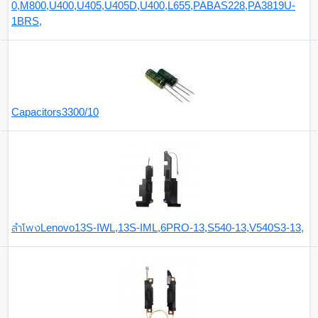
0,M800,U400,U405,U405D,U400,L655,PABAS228,PA3819U-
1BRS,
Capacitors3300/10
ลำโพงLenovo13S-IWL,13S-IML,6PRO-13,S540-13,V540S3-13,