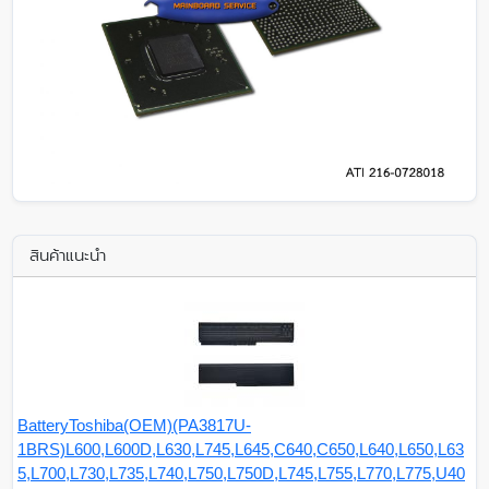
สินค้าแนะนำ
BatteryToshiba(OEM)(PA3817U-
1BRS)L600,L600D,L630,L745,L645,C640,C650,L640,L650,L63
5,L700,L730,L735,L740,L750,L750D,L745,L755,L770,L775,U40