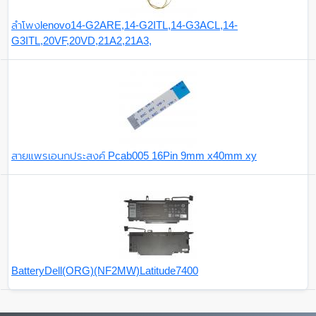
ลำโพงlenovo14-G2ARE,14-G2ITL,14-G3ACL,14-
G3ITL,20VF,20VD,21A2,21A3,
สายแพรเอนกประสงค์ Pcab005 16Pin 9mm x40mm xy
BatteryDell(ORG)(NF2MW)Latitude7400