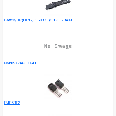
BatteryHP(ORG)(SS03XL)830-G5,840-G5
Nvidia G94-650-A1
RJP63F3