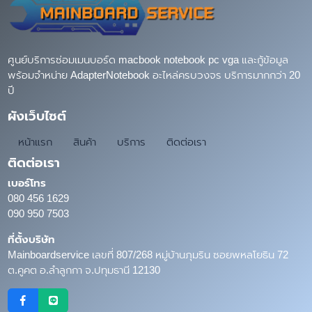
ศูนย์บริการซ่อมเมนบอร์ด macbook notebook pc vga และกู้ข้อมูล
พร้อมจำหน่าย AdapterNotebook อะไหล่ครบวงจร บริการมากกว่า 20
ปี
ผังเว็บไซต์
หน้าแรก
สินค้า
บริการ
ติดต่อเรา
ติดต่อเรา
เบอร์โทร
080 456 1629
090 950 7503
ที่ตั้งบริษัท
Mainboardservice เลขที่ 807/268 หมู่บ้านภุมริน ซอยพหลโยธิน 72
ต.คูคต อ.ลำลูกกา จ.ปทุมธานี 12130