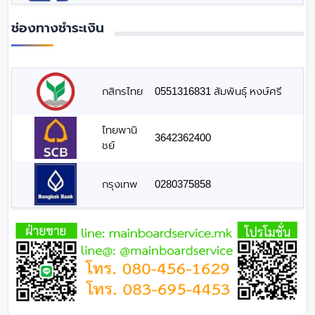
ช่องทางชำระเงิน
กสิกรไทย
0551316831 สัมพันธุ์ หงษ์ศรี
ไทยพานิ
3642362400
ชย์
กรุงเทพ
0280375858