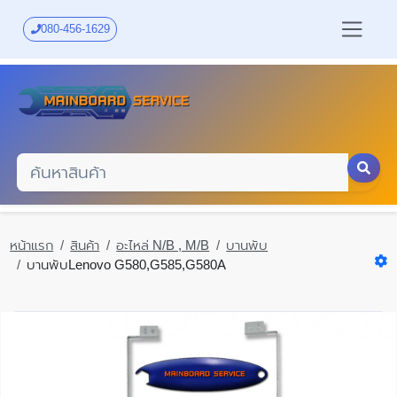
Skip
to
080-456-1629
main
content
หน้าแรก
สินค้า
อะไหล่ N/B , M/B
บานพับ
บานพับLenovo G580,G585,G580A