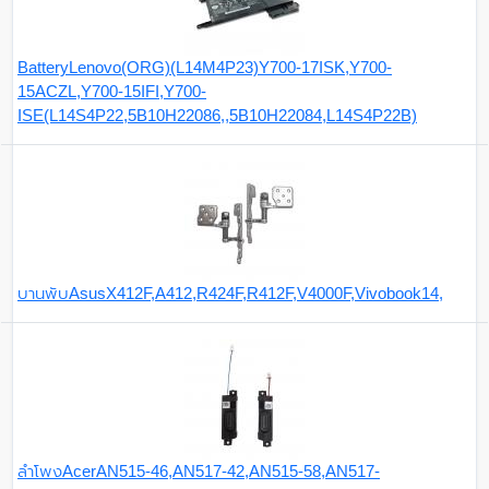
BatteryLenovo(ORG)(L14M4P23)Y700-17ISK,Y700-
15ACZL,Y700-15IFI,Y700-
ISE(L14S4P22,5B10H22086,,5B10H22084,L14S4P22B)
บานพับAsusX412F,A412,R424F,R412F,V4000F,Vivobook14,
ลำโพงAcerAN515-46,AN517-42,AN515-58,AN517-