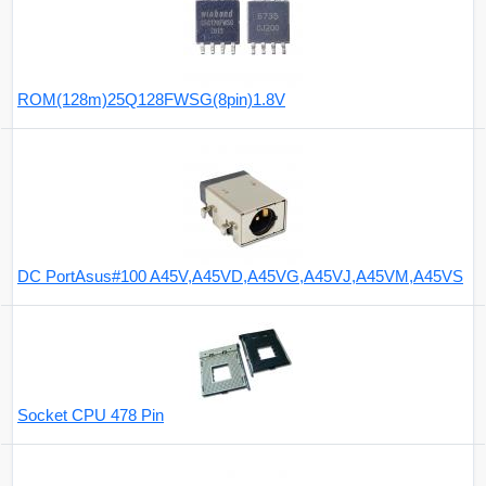
ROM(128m)25Q128FWSG(8pin)1.8V
DC PortAsus#100 A45V,A45VD,A45VG,A45VJ,A45VM,A45VS
Socket CPU 478 Pin