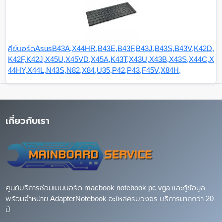
คีย์บอร์ดAsusB43A,X44HR,B43E,B43F,B43J,B43S,B43V,K42D,
K42F,K42J,X45U,X45VD,X45A,K43T,X43U,X43B,X43S,X44C,X
44HY,X44L,N43S,N82,X84,U35,P42,P43,F45V,X84H,
เกี่ยวกับเรา
ศูนย์บริการซ่อมเมนบอร์ด macbook notebook pc vga และกู้ข้อมูล
พร้อมจำหน่าย AdapterNotebook อะไหล่ครบวงจร บริการมากกว่า 20
ปี