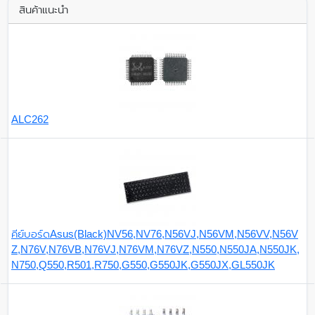
สินค้าแนะนำ
ALC262
คีย์บอร์ดAsus(Black)NV56,NV76,N56VJ,N56VM,N56VV,N56V
Z,N76V,N76VB,N76VJ,N76VM,N76VZ,N550,N550JA,N550JK,
N750,Q550,R501,R750,G550,G550JK,G550JX,GL550JK