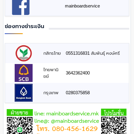
mainboardservice
ช่องทางชำระเงิน
กสิกรไทย
0551316831 สัมพันธุ์ หงษ์ศรี
ไทยพานิ
3642362400
ชย์
กรุงเทพ
0280375858