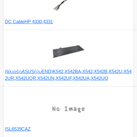
DC CableHP 4330,4331
คีย์บอร์ดASUS(ปุ่มEND)K542,X542BA,X542,X542B,X542U,X54
2UR,X542UQR,X542UN,X542UF,X542UA,X542UQ
ISL6539CAZ