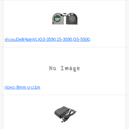
พัดลมDell(4pin)(L)G3-3590,15-3590,G5-5500,
ท่อหด 8mm ยาว1m